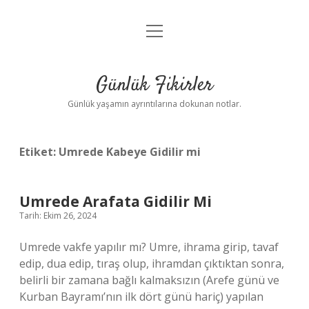
menüyü
Anasayfa
aç
Gizlilik Politikası
Günlük Fikirler
Yasal Uyarı
Günlük yaşamın ayrıntılarına dokunan notlar.
Hakkımızda
Etiket:
Umrede Kabeye Gidilir mi
Umrede Arafata Gidilir Mi
Tarih: Ekim 26, 2024
Umrede vakfe yapılır mı? Umre, ihrama girip, tavaf
edip, dua edip, tıraş olup, ihramdan çıktıktan sonra,
belirli bir zamana bağlı kalmaksızın (Arefe günü ve
Kurban Bayramı’nın ilk dört günü hariç) yapılan