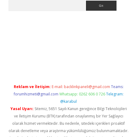
Arama
i
Reklam ve İletişim:
E-mail:
backlinkpaneli@gmail.com
Teams:
forumhizmeti@gmail.com
Whatsapp: 0262 606 0 726
Telegram:
@karabul
Yasal Uyarı:
Sitemiz, 5651 Sayılı Kanun gereğince Bilgi Teknolojileri
ve İletişim Kurumu (BTK) tarafından onaylanmış bir Yer Sağlayıcı
olarak hizmet vermektedir. Bu nedenle, sitedeki içerikleri proaktif
olarak denetleme veya araştırma yükümlülüğümüz bulunmamaktadır.