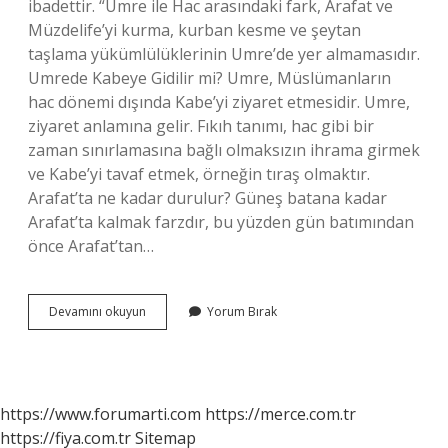
ibadettir. “Umre ile Hac arasındaki fark, Arafat ve
Müzdelife’yi kurma, kurban kesme ve şeytan
taşlama yükümlülüklerinin Umre’de yer almamasıdır.
Umrede Kabeye Gidilir mi? Umre, Müslümanların
hac dönemi dışında Kabe’yi ziyaret etmesidir. Umre,
ziyaret anlamına gelir. Fıkıh tanımı, hac gibi bir
zaman sınırlamasına bağlı olmaksızın ihrama girmek
ve Kabe’yi tavaf etmek, örneğin tıraş olmaktır.
Arafat’ta ne kadar durulur? Güneş batana kadar
Arafat’ta kalmak farzdır, bu yüzden gün batımından
önce Arafat’tan…
Umrede
Devamını okuyun
Yorum Bırak
Arafata
Gidilir
Mi
https://www.forumarti.com
https://merce.com.tr
https://fiya.com.tr
Sitemap