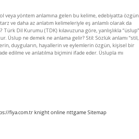
l veya yöntem anlamına gelen bu kelime, edebiyatta özgün
, tarz ve daha az anlatım kelimeleriyle eş anlamlı olarak da
24? Türk Dil Kurumu (TDK) kılavuzuna göre, yanlışlıkla “üslup
r. Üslup ne demek ne anlama gelir? Stil: Sözlük anlamı “stil,
erin, duyguların, hayallerin ve eylemlerin özgün, kişisel bir
fade edilme ve anlatılma biçimini ifade eder. Üslupla mı
ps://fiya.com.tr
knight online
nttgame
Sitemap