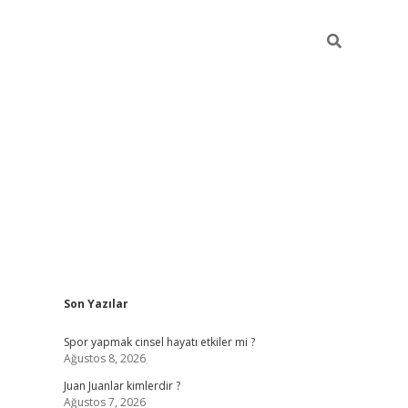
Sidebar
Son Yazılar
betci
Spor yapmak cinsel hayatı etkiler mi ?
Ağustos 8, 2026
Juan Juanlar kimlerdir ?
Ağustos 7, 2026