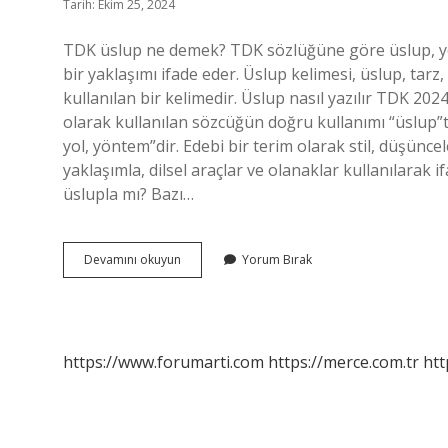
Tarih: Ekim 25, 2024
TDK üslup ne demek? TDK sözlüğüne göre üslup, yo
bir yaklaşımı ifade eder. Üslup kelimesi, üslup, tarz
kullanılan bir kelimedir. Üslup nasıl yazılır TDK 20
olarak kullanılan sözcüğün doğru kullanımı “üslup”tu
yol, yöntem”dir. Edebi bir terim olarak stil, düşüncel
yaklaşımla, dilsel araçlar ve olanaklar kullanılarak i
üslupla mı? Bazı…
Üslup
Devamını okuyun
Yorum Bırak
Tdk
Ne
Demek
https://www.forumarti.com
https://merce.com.tr
htt