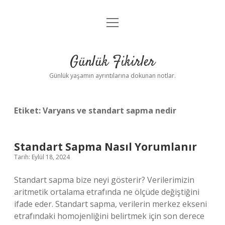
menüyü
Anasayfa
aç
Gizlilik Politikası
Günlük Fikirler
Yasal Uyarı
Günlük yaşamın ayrıntılarına dokunan notlar.
Hakkımızda
Etiket:
Varyans ve standart sapma nedir
Standart Sapma Nasıl Yorumlanır
Tarih: Eylül 18, 2024
Standart sapma bize neyi gösterir? Verilerimizin
aritmetik ortalama etrafında ne ölçüde değiştiğini
ifade eder. Standart sapma, verilerin merkez ekseni
etrafındaki homojenliğini belirtmek için son derece