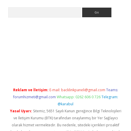
Arama
etci
Reklam ve İletişim:
E-mail:
backlinkpaneli@gmail.com
Teams:
forumhizmeti@gmail.com
Whatsapp: 0262 606 0 726
Telegram:
@karabul
Yasal Uyarı:
Sitemiz, 5651 Sayılı Kanun gereğince Bilgi Teknolojileri
ve İletişim Kurumu (BTK) tarafından onaylanmış bir Yer Sağlayıcı
olarak hizmet vermektedir. Bu nedenle, sitedeki içerikleri proaktif