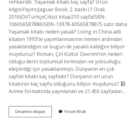
rehberidir. Yaşamak kitabı kaç sayfa? Ürün
bilgisiYayıncıJaguar Book; 2. baskı (1 Ocak
2016)DilTürkçeCiltsiz kitap210 sayfaISBN-
10‎6056587886ISBN-13‎978-60565878875 satır daha
Yaşamak kitabı neden yasak? Living in China adlı
kitabın 1993’te yayımlanmasının hemen ardından
yasaklandığını ve bugün de yasaklı kaldığını biliyor
muydunuz? Roman, Çin Kültür Devrimi’nin neden
olduğu derin toplumsal kırılmaları ve yoksulluğu
eleştirdiği için yasaklanmıştı. Dünyanın en çok
sayfalı kitabı kaç sayfadır? Dünyanın en uzun
kitabının kaç sayfa olduğunu biliyor muydunuz?
Anime formatında yayınlanan ve 21.450 sayfadan…
Yaşamak
Devamını okuyun
Yorum Bırak
Sakinlik
Ister
Kaç
Sayfa