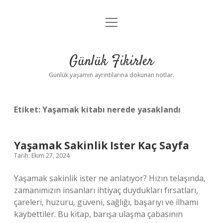
menüyü
Anasayfa
aç
Gizlilik Politikası
Günlük Fikirler
Yasal Uyarı
Günlük yaşamın ayrıntılarına dokunan notlar.
Hakkımızda
Etiket:
Yaşamak kitabı nerede yasaklandı
Yaşamak Sakinlik Ister Kaç Sayfa
Tarih: Ekim 27, 2024
Yaşamak sakinlik ister ne anlatıyor? Hızın telaşında,
zamanımızın insanları ihtiyaç duydukları fırsatları,
çareleri, huzuru, güveni, sağlığı, başarıyı ve ilhamı
kaybettiler. Bu kitap, barışa ulaşma çabasının