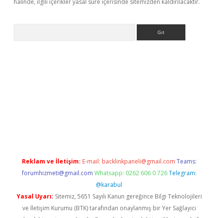
halinde, ilgili içerikler yasal süre içerisinde sitemizden kaldırılacaktır.
Arama
betci
Reklam ve İletişim:
E-mail:
backlinkpaneli@gmail.com
Teams:
forumhizmeti@gmail.com
Whatsapp: 0262 606 0 726
Telegram:
@karabul
Yasal Uyarı:
Sitemiz, 5651 Sayılı Kanun gereğince Bilgi Teknolojileri
ve İletişim Kurumu (BTK) tarafından onaylanmış bir Yer Sağlayıcı