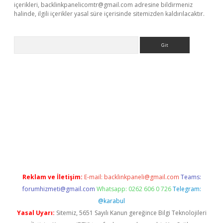
içerikleri,
backlinkpanelicomtr@gmail.com
adresine bildirmeniz
halinde, ilgili içerikler yasal süre içerisinde sitemizden kaldırılacaktır.
Arama
etci
Reklam ve İletişim:
E-mail:
backlinkpaneli@gmail.com
Teams:
forumhizmeti@gmail.com
Whatsapp: 0262 606 0 726
Telegram:
@karabul
Yasal Uyarı:
Sitemiz, 5651 Sayılı Kanun gereğince Bilgi Teknolojileri