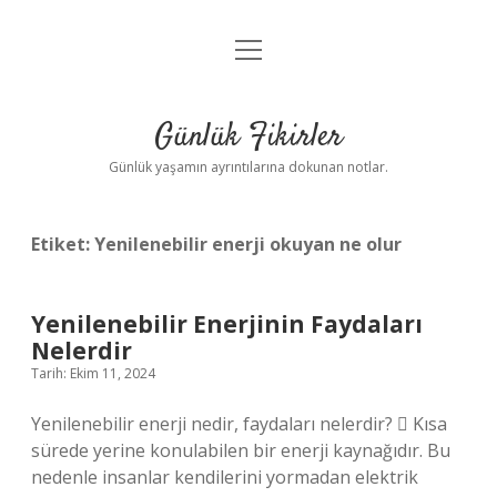
menüyü
Anasayfa
aç
Gizlilik Politikası
Günlük Fikirler
Yasal Uyarı
Günlük yaşamın ayrıntılarına dokunan notlar.
Hakkımızda
Etiket:
Yenilenebilir enerji okuyan ne olur
Yenilenebilir Enerjinin Faydaları
Nelerdir
Tarih: Ekim 11, 2024
Yenilenebilir enerji nedir, faydaları nelerdir?  Kısa
sürede yerine konulabilen bir enerji kaynağıdır. Bu
nedenle insanlar kendilerini yormadan elektrik