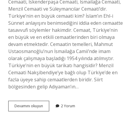
Cemaati, İskenderpaşa Cemaati, İsmailağa Cemaati,
Menzil Cemaati ve Süleymancılar Cemaati’dir.
Türkiye’nin en büyük cemaati kim? İslam’ın Ehl-i
Sünnet anlayışını benimsediğini iddia eden cemaatte
tasavvufi söylemler hakimdir. Cemaat, Türkiye’nin
en büyük ve en etkili cemaatlerinden biri olmaya
devam etmektedir. Cemaatin temelleri, Mahmut
Ustaosmanoğlu’nun İsmailağa Camii’nde imam
olarak çalışmaya başladığı 1954 yılında atılmıştır.
Türkiye’nin en büyük tarikatı hangisidir? Menzil
Cemaati Nakşibendiye’ye bağlı olup Türkiye’de en
fazla üyeye sahip cemaatlerden biridir. Siirt
bölgesinden gelip Adıyaman’ın…
Türkiyedeki
Devamını okuyun
2 Yorum
Cemaatler
Hangileri