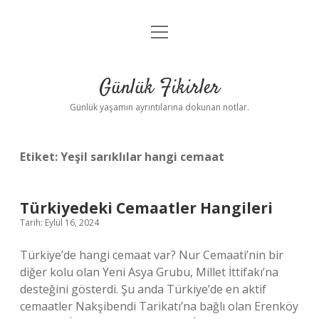
menüyü
Anasayfa
aç
Gizlilik Politikası
Günlük Fikirler
Yasal Uyarı
Günlük yaşamın ayrıntılarına dokunan notlar.
Hakkımızda
Etiket:
Yeşil sarıklılar hangi cemaat
Türkiyedeki Cemaatler Hangileri
Tarih: Eylül 16, 2024
Türkiye’de hangi cemaat var? Nur Cemaati’nin bir
diğer kolu olan Yeni Asya Grubu, Millet İttifakı’na
desteğini gösterdi. Şu anda Türkiye’de en aktif
cemaatler Nakşibendi Tarikatı’na bağlı olan Erenköy