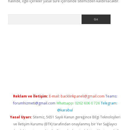
halinde, ilgili içerikler yasal süre içerisinde sitemizden kaldırılacaktır.
Arama
betci
Reklam ve İletişim:
E-mail:
backlinkpaneli@gmail.com
Teams:
forumhizmeti@gmail.com
Whatsapp: 0262 606 0 726
Telegram:
@karabul
Yasal Uyarı:
Sitemiz, 5651 Sayılı Kanun gereğince Bilgi Teknolojileri
ve İletişim Kurumu (BTK) tarafından onaylanmış bir Yer Sağlayıcı