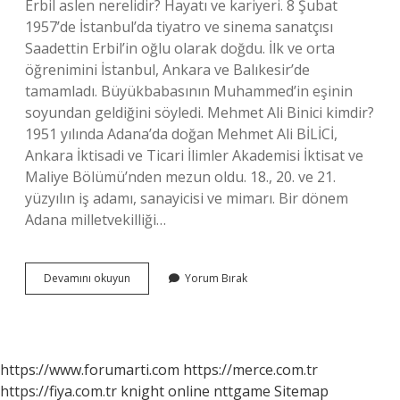
Erbil aslen nerelidir? Hayatı ve kariyeri. 8 Şubat
1957’de İstanbul’da tiyatro ve sinema sanatçısı
Saadettin Erbil’in oğlu olarak doğdu. İlk ve orta
öğrenimini İstanbul, Ankara ve Balıkesir’de
tamamladı. Büyükbabasının Muhammed’in eşinin
soyundan geldiğini söyledi. Mehmet Ali Binici kimdir?
1951 yılında Adana’da doğan Mehmet Ali BİLİCİ,
Ankara İktisadi ve Ticari İlimler Akademisi İktisat ve
Maliye Bölümü’nden mezun oldu. 18., 20. ve 21.
yüzyılın iş adamı, sanayicisi ve mimarı. Bir dönem
Adana milletvekilliği…
Mehmet
Devamını okuyun
Yorum Bırak
Ali
Bilal
Nereli
https://www.forumarti.com
https://merce.com.tr
https://fiya.com.tr
knight online
nttgame
Sitemap