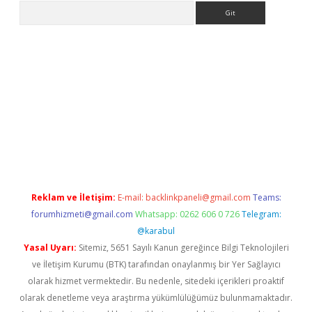
Arama
etci
Reklam ve İletişim:
E-mail:
backlinkpaneli@gmail.com
Teams:
forumhizmeti@gmail.com
Whatsapp: 0262 606 0 726
Telegram:
@karabul
Yasal Uyarı:
Sitemiz, 5651 Sayılı Kanun gereğince Bilgi Teknolojileri
ve İletişim Kurumu (BTK) tarafından onaylanmış bir Yer Sağlayıcı
olarak hizmet vermektedir. Bu nedenle, sitedeki içerikleri proaktif
olarak denetleme veya araştırma yükümlülüğümüz bulunmamaktadır.