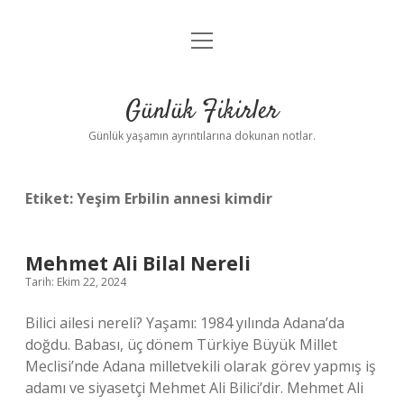
menüyü
Anasayfa
aç
Gizlilik Politikası
Günlük Fikirler
Yasal Uyarı
Günlük yaşamın ayrıntılarına dokunan notlar.
Hakkımızda
Etiket:
Yeşim Erbilin annesi kimdir
Mehmet Ali Bilal Nereli
Tarih: Ekim 22, 2024
Bilici ailesi nereli? Yaşamı: 1984 yılında Adana’da
doğdu. Babası, üç dönem Türkiye Büyük Millet
Meclisi’nde Adana milletvekili olarak görev yapmış iş
adamı ve siyasetçi Mehmet Ali Bilici’dir. Mehmet Ali