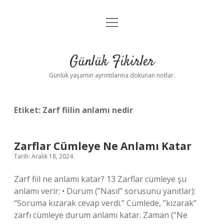
menüyü
Anasayfa
aç
Gizlilik Politikası
Günlük Fikirler
Yasal Uyarı
Günlük yaşamın ayrıntılarına dokunan notlar.
Hakkımızda
Etiket:
Zarf fiilin anlamı nedir
Zarflar Cümleye Ne Anlamı Katar
Tarih: Aralık 18, 2024
Zarf fiil ne anlamı katar? 13 Zarflar cümleye şu
anlamı verir: • Durum (”Nasıl” sorusunu yanıtlar):
“Soruma kızarak cevap verdi.” Cümlede, ”kızarak”
zarfı cümleye durum anlamı katar. Zaman (”Ne