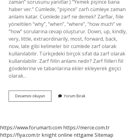
zaman” sorusunu yanıtlar.) ”Yemek pişince bana
haber ver.” Cümlede, ”pişince” zarfı cümleye zaman
anlamı katar. Cümlede zarf ne demek? Zarflar, fiile
yöneltilen “why”, “when”, “where”, “how much” ve
“how” sorularına cevap oluşturur. Down, up, kindly,
very, little, extraordinarily, most, forward, back,
now, late gibi kelimeler bir cümlede zarf olarak
kullanılabilir. Türkçedeki birçok sıfat da zarf olarak
kullanılabilir. Zarf fiilin anlamı nedir? Zarf fiilleri fiil
gövdelerine ve tabanlarına ekler ekleyerek geçici
olarak…
Zarflar
Devamını okuyun
Yorum Bırak
Cümleye
Ne
Anlamı
Katar
https://www.forumarti.com
https://merce.com.tr
https://fiya.com.tr
knight online
nttgame
Sitemap