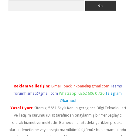
Arama
etci
Reklam ve İletişim:
E-mail:
backlinkpaneli@gmail.com
Teams:
forumhizmeti@gmail.com
Whatsapp: 0262 606 0 726
Telegram:
@karabul
Yasal Uyarı:
Sitemiz, 5651 Sayılı Kanun gereğince Bilgi Teknolojileri
ve İletişim Kurumu (BTK) tarafından onaylanmış bir Yer Sağlayıcı
olarak hizmet vermektedir. Bu nedenle, sitedeki içerikleri proaktif
olarak denetleme veya araştırma yükümlülüğümüz bulunmamaktadır.