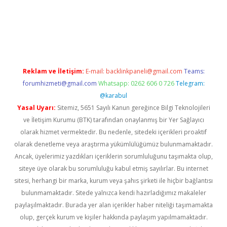
i
Reklam ve İletişim:
E-mail:
backlinkpaneli@gmail.com
Teams:
forumhizmeti@gmail.com
Whatsapp: 0262 606 0 726
Telegram:
@karabul
Yasal Uyarı:
Sitemiz, 5651 Sayılı Kanun gereğince Bilgi Teknolojileri
ve İletişim Kurumu (BTK) tarafından onaylanmış bir Yer Sağlayıcı
olarak hizmet vermektedir. Bu nedenle, sitedeki içerikleri proaktif
olarak denetleme veya araştırma yükümlülüğümüz bulunmamaktadır.
Ancak, üyelerimiz yazdıkları içeriklerin sorumluluğunu taşımakta olup,
siteye üye olarak bu sorumluluğu kabul etmiş sayılırlar. Bu internet
sitesi, herhangi bir marka, kurum veya şahıs şirketi ile hiçbir bağlantısı
bulunmamaktadır. Sitede yalnızca kendi hazırladığımız makaleler
paylaşılmaktadır. Burada yer alan içerikler haber niteliği taşımamakta
olup, gerçek kurum ve kişiler hakkında paylaşım yapılmamaktadır.