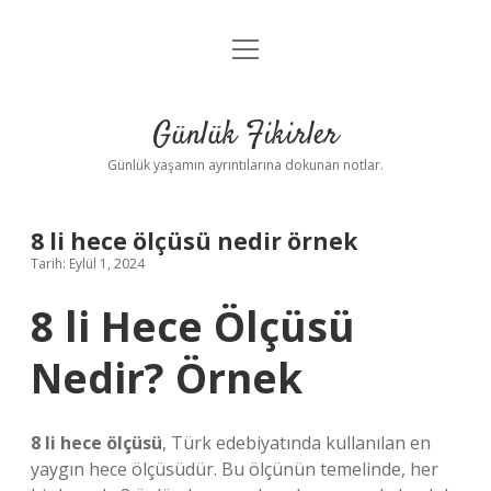
menüyü
Anasayfa
aç
Gizlilik Politikası
Günlük Fikirler
Yasal Uyarı
Günlük yaşamın ayrıntılarına dokunan notlar.
Hakkımızda
8 li hece ölçüsü nedir örnek
Tarih: Eylül 1, 2024
8 li Hece Ölçüsü
Nedir? Örnek
8 li hece ölçüsü
, Türk edebiyatında kullanılan en
yaygın hece ölçüsüdür. Bu ölçünün temelinde, her