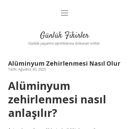
menüyü
Anasayfa
aç
Gizlilik Politikası
Günlük Fikirler
Yasal Uyarı
Günlük yaşamın ayrıntılarına dokunan notlar.
Hakkımızda
Alüminyum Zehirlenmesi Nasıl Olur
Tarih: Ağustos 30, 2025
Alüminyum
zehirlenmesi nasıl
anlaşılır?