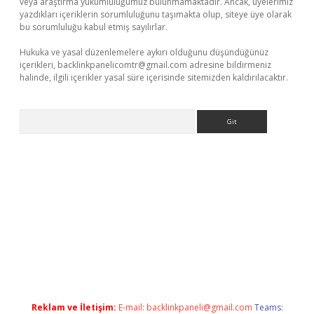
veya araştırma yükümlülüğümüz bulunmamaktadır. Ancak, üyelerimiz
yazdıkları içeriklerin sorumluluğunu taşımakta olup, siteye üye olarak
bu sorumluluğu kabul etmiş sayılırlar.
Hukuka ve yasal düzenlemelere aykırı olduğunu düşündüğünüz
içerikleri,
backlinkpanelicomtr@gmail.com
adresine bildirmeniz
halinde, ilgili içerikler yasal süre içerisinde sitemizden kaldırılacaktır.
Arama
ci
Reklam ve İletişim:
E-mail:
backlinkpaneli@gmail.com
Teams: