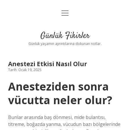
menüyü
Anasayfa
aç
Gizlilik Politikası
Günlük Fikirler
Yasal Uyarı
Günlük yaşamın ayrıntılarına dokunan notlar.
Hakkımızda
Anestezi Etkisi Nasıl Olur
Tarih: Ocak 19, 2025
Anesteziden sonra
vücutta neler olur?
Bunlar arasında baş dönmesi, mide bulantısı,
titreme, boğazda yanma, vücudun bazı bölgelerinde