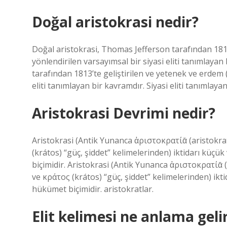
Doğal aristokrasi nedir?
Doğal aristokrasi, Thomas Jefferson tarafından 1813
yönlendirilen varsayımsal bir siyasi eliti tanımlaya
tarafından 1813’te geliştirilen ve yetenek ve erdem (
eliti tanımlayan bir kavramdır. Siyasi eliti tanımlaya
Aristokrasi Devrimi nedir?
Aristokrasi (Antik Yunanca ἀριστοκρατίᾱ (aristokratíā
(krátos) “güç, şiddet” kelimelerinden) iktidarı küçük 
biçimidir. Aristokrasi (Antik Yunanca ἀριστοκρατίᾱ (ar
ve κράτος (krátos) “güç, şiddet” kelimelerinden) iktida
hükümet biçimidir. aristokratlar.
Elit kelimesi ne anlama geli