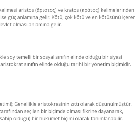
limesi aristos (ἄριστος) ve kratos (κράτος) kelimelerinden
tos ise güç anlamına gelir. Kötü, çok kötü ve en kötüsünü içere
devlet olması anlamına gelir.
kle soy temelli bir sosyal sınıfın elinde olduğu bir siyasi
ristokrat sınıfın elinde olduğu tarihi bir yönetim biçimidir.
imi); Genellikle aristokrasinin zıttı olarak düşünülmüştür.
tarafından seçilen bir biçimde olması fikrine dayanarak,
sahip olduğu) bir hükümet biçimi olarak tanımlanabilir.