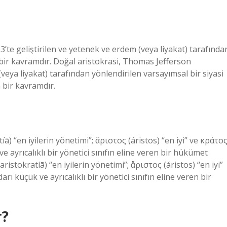
’te geliştirilen ve yetenek ve erdem (veya liyakat) tarafında
n bir kavramdır. Doğal aristokrasi, Thomas Jefferson
veya liyakat) tarafından yönlendirilen varsayımsal bir siyasi
n bir kavramdır.
) “en iyilerin yönetimi”; ἄριστος (áristos) “en iyi” ve κράτο
ve ayrıcalıklı bir yönetici sınıfın eline veren bir hükümet
istokratíā) “en iyilerin yönetimi”; ἄριστος (áristos) “en iyi”
rı küçük ve ayrıcalıklı bir yönetici sınıfın eline veren bir
r?