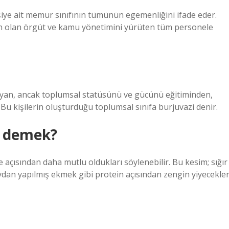
iye ait memur sınıfının tümünün egemenliğini ifade eder.
n olan örgüt ve kamu yönetimini yürüten tüm personele
olmayan, ancak toplumsal statüsünü ve gücünü eğitiminden,
 Bu kişilerin oluşturduğu toplumsal sınıfa burjuvazi denir.
e demek?
me açısından daha mutlu oldukları söylenebilir. Bu kesim; sığır
aydan yapılmış ekmek gibi protein açısından zengin yiyecekler