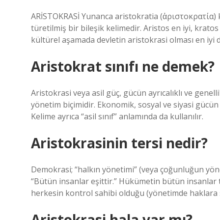
ARİSTOKRASİ Yunanca aristokratia (ἀριστοκρατία) ke
türetilmiş bir bileşik kelimedir. Aristos en iyi, kra
kültürel aşamada devletin aristokrasi olması en iyi 
Aristokrat sınıfı ne demek?
Aristokrasi veya asil güç, gücün ayrıcalıklı ve genelli
yönetim biçimidir. Ekonomik, sosyal ve siyasi gücün a
Kelime ayrıca “asil sınıf” anlamında da kullanılır.
Aristokrasinin tersi nedir?
Demokrasi; “halkın yönetimi” (veya çoğunluğun yönet
“Bütün insanlar eşittir.” Hükümetin bütün insanlar 
herkesin kontrol sahibi olduğu (yönetimde haklara 
Aristokrasi hala var mı?