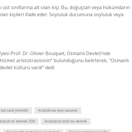
lı üst sınıflarına ait olan kişi. Bu, doğuştan veya hükümdarın
 olan kişileri ifade eder. Soyluluk durumuna soyluluk veya
esi Prof. Dr. Olivier Bouquet, Osmanlı Devleti’nde
“hizmet aristokrasisinin” bulunduğunu belirterek, “Osmanlı
evlet kültürü vardı” dedi.
asi nasıl yönetilir
Aristokrasi neyi savunur
stokrat ne demek TDK
Aristokrat sınıfı ne demek