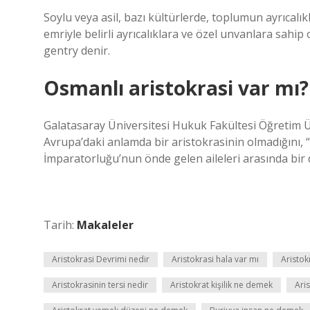
Soylu veya asil, bazı kültürlerde, toplumun ayrıcalık
emriyle belirli ayrıcalıklara ve özel unvanlara sahip
gentry denir.
Osmanlı aristokrasi var mı?
Galatasaray Üniversitesi Hukuk Fakültesi Öğretim Üy
Avrupa’daki anlamda bir aristokrasinin olmadığını, 
İmparatorluğu’nun önde gelen aileleri arasında bir d
Tarih:
Makaleler
Aristokrasi Devrimi nedir
Aristokrasi hala var mı
Aristokr
Aristokrasinin tersi nedir
Aristokrat kişilik ne demek
Ari