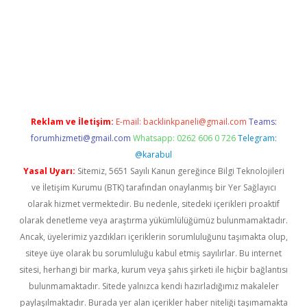
ci
Reklam ve İletişim:
E-mail:
backlinkpaneli@gmail.com
Teams:
forumhizmeti@gmail.com
Whatsapp: 0262 606 0 726
Telegram:
@karabul
Yasal Uyarı:
Sitemiz, 5651 Sayılı Kanun gereğince Bilgi Teknolojileri
ve İletişim Kurumu (BTK) tarafından onaylanmış bir Yer Sağlayıcı
olarak hizmet vermektedir. Bu nedenle, sitedeki içerikleri proaktif
olarak denetleme veya araştırma yükümlülüğümüz bulunmamaktadır.
Ancak, üyelerimiz yazdıkları içeriklerin sorumluluğunu taşımakta olup,
siteye üye olarak bu sorumluluğu kabul etmiş sayılırlar. Bu internet
sitesi, herhangi bir marka, kurum veya şahıs şirketi ile hiçbir bağlantısı
bulunmamaktadır. Sitede yalnızca kendi hazırladığımız makaleler
paylaşılmaktadır. Burada yer alan içerikler haber niteliği taşımamakta