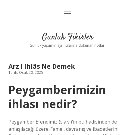
menüyü
Anasayfa
aç
Gizlilik Politikası
Günlük Fikirler
Yasal Uyarı
Günlük yaşamın ayrıntılarına dokunan notlar.
Hakkımızda
Arz I Ihlâs Ne Demek
Tarih: Ocak 20, 2025
Peygamberimizin
ihlası nedir?
Peygamber Efendimiz (s.a.v.)’in bu hadisinden de
anlaşılacağı üzere, “amel, davranış ve ibadetlerini