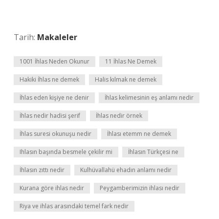
Tarih:
Makaleler
1001 İhlas Neden Okunur
11 İhlas Ne Demek
Hakiki İhlas ne demek
Halis kılmak ne demek
İhlas eden kişiye ne denir
İhlas kelimesinin eş anlamı nedir
İhlas nedir hadisi şerif
İhlas nedir örnek
İhlas suresi okunuşu nedir
İhlası etemm ne demek
Ihlasın başında besmele çekilir mi
İhlasın Türkçesi ne
İhlasın zıttı nedir
Kulhüvallahü ehadın anlamı nedir
Kurana göre ihlas nedir
Peygamberimizin ihlası nedir
Riya ve ihlas arasındaki temel fark nedir