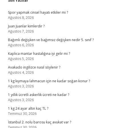
Sidebar
Son Yazılar
Spor yapmak cinsel hayatı etkiler mi ?
Ağustos 8, 2026
Juan Juanlar kimlerdir ?
Ağustos 7, 2026
Bağımlı değişken ve bağımsız değişken nedir 5. sınıf ?
Ağustos 6, 2026
Kaplıca mantar hastalığına iyi gelir mi ?
Ağustos 5, 2026
Avakado ingilizce nasıl söylenir ?
Ağustos 4, 2026
1 kg kıymaya lahmacun için ne kadar soğan konur ?
Ağustos 3, 2026
1 yıllık ücretli askerlik ücreti ne kadar ?
Ağustos 3, 2026
1 kg 24 ayar altın kaç TL ?
Temmuz 30, 2026
İstanbul 2. nolu barosu kaç avukat var ?
Temmuz 30, 2026