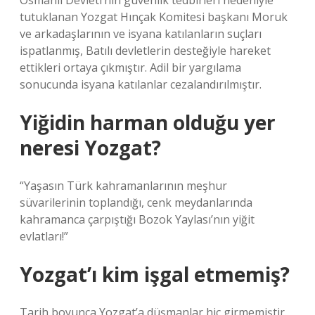
Osmanlı Devleti’nin güvenlik tedbirleri nedeniyle
tutuklanan Yozgat Hınçak Komitesi başkanı Moruk
ve arkadaşlarının ve isyana katılanların suçları
ispatlanmış, Batılı devletlerin desteğiyle hareket
ettikleri ortaya çıkmıştır. Adil bir yargılama
sonucunda isyana katılanlar cezalandırılmıştır.
Yiğidin harman olduğu yer
neresi Yozgat?
“Yaşasın Türk kahramanlarının meşhur
süvarilerinin toplandığı, cenk meydanlarında
kahramanca çarpıştığı Bozok Yaylası’nın yiğit
evlatları!”
Yozgat’ı kim işgal etmemiş?
Tarih boyunca Yozgat’a düşmanlar hiç girmemiştir.