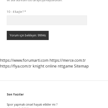
ve site adresim bu tarayıcıya kaydedilsin.
10 - 4 kaçtır?
*
https://www.forumarti.com
https://merce.com.tr
https://fiya.com.tr
knight online
nttgame
Sitemap
Sidebar
Son Yazılar
Spor yapmak cinsel hayatı etkiler mi ?