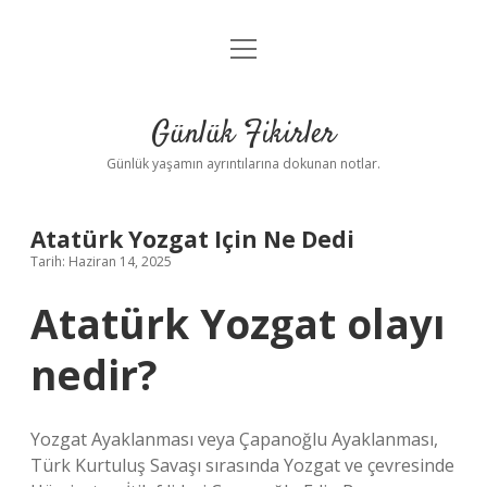
menüyü
Anasayfa
aç
Gizlilik Politikası
Günlük Fikirler
Yasal Uyarı
Günlük yaşamın ayrıntılarına dokunan notlar.
Hakkımızda
Atatürk Yozgat Için Ne Dedi
Tarih: Haziran 14, 2025
Atatürk Yozgat olayı
nedir?
Yozgat Ayaklanması veya Çapanoğlu Ayaklanması,
Türk Kurtuluş Savaşı sırasında Yozgat ve çevresinde