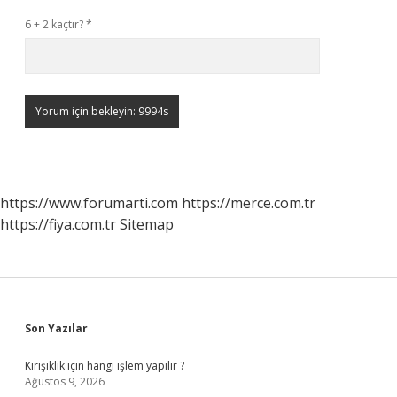
6 + 2 kaçtır?
*
https://www.forumarti.com
https://merce.com.tr
https://fiya.com.tr
Sitemap
Sidebar
Son Yazılar
Kırışıklık için hangi işlem yapılır ?
Ağustos 9, 2026