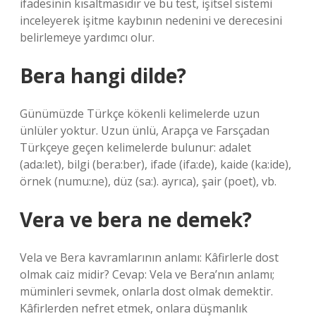
ifadesinin kısaltmasıdır ve bu test, işitsel sistemi
inceleyerek işitme kaybının nedenini ve derecesini
belirlemeye yardımcı olur.
Bera hangi dilde?
Günümüzde Türkçe kökenli kelimelerde uzun
ünlüler yoktur. Uzun ünlü, Arapça ve Farsçadan
Türkçeye geçen kelimelerde bulunur: adalet
(ada:let), bilgi (bera:ber), ifade (ifa:de), kaide (ka:ide),
örnek (numu:ne), düz (sa:). ayrıca), şair (poet), vb.
Vera ve bera ne demek?
Vela ve Bera kavramlarının anlamı: Kâfirlerle dost
olmak caiz midir? Cevap: Vela ve Bera’nın anlamı;
müminleri sevmek, onlarla dost olmak demektir.
Kâfirlerden nefret etmek, onlara düşmanlık