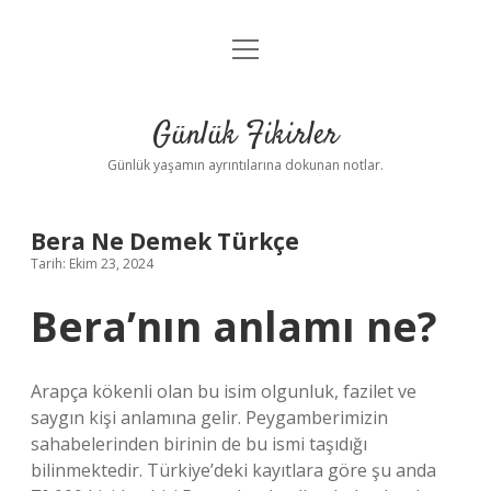
menüyü
Anasayfa
aç
Gizlilik Politikası
Günlük Fikirler
Yasal Uyarı
Günlük yaşamın ayrıntılarına dokunan notlar.
Hakkımızda
Bera Ne Demek Türkçe
Tarih: Ekim 23, 2024
Bera’nın anlamı ne?
Arapça kökenli olan bu isim olgunluk, fazilet ve
saygın kişi anlamına gelir. Peygamberimizin
sahabelerinden birinin de bu ismi taşıdığı
bilinmektedir. Türkiye’deki kayıtlara göre şu anda