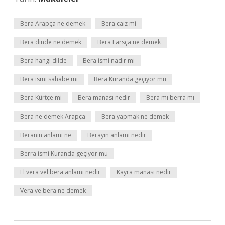
Bera Arapça ne demek
Bera caiz mi
Bera dinde ne demek
Bera Farsça ne demek
Bera hangi dilde
Bera ismi nadir mi
Bera ismi sahabe mi
Bera Kuranda geçiyor mu
Bera Kürtçe mi
Bera manası nedir
Bera mı berra mı
Bera ne demek Arapça
Bera yapmak ne demek
Beranın anlamı ne
Berayın anlamı nedir
Berra ismi Kuranda geçiyor mu
El vera vel bera anlamı nedir
Kayra manası nedir
Vera ve bera ne demek