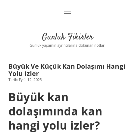
menüyü
Anasayfa
aç
Gizlilik Politikası
Günlük Fikirler
Yasal Uyarı
Günlük yaşamın ayrıntılarına dokunan notlar.
Hakkımızda
Büyük Ve Küçük Kan Dolaşımı Hangi
Yolu Izler
Tarih: Eylül 12, 2025
Büyük kan
dolaşımında kan
hangi yolu izler?