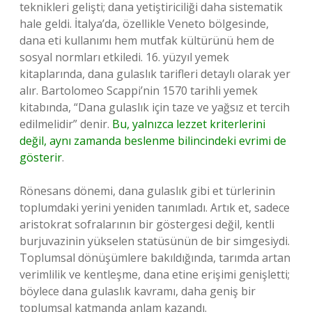
teknikleri gelişti; dana yetiştiriciliği daha sistematik
hale geldi. İtalya’da, özellikle Veneto bölgesinde,
dana eti kullanımı hem mutfak kültürünü hem de
sosyal normları etkiledi. 16. yüzyıl yemek
kitaplarında, dana gulaslık tarifleri detaylı olarak yer
alır. Bartolomeo Scappi’nin 1570 tarihli yemek
kitabında, “Dana gulaslık için taze ve yağsız et tercih
edilmelidir” denir.
Bu, yalnızca lezzet kriterlerini
değil, aynı zamanda beslenme bilincindeki evrimi de
gösterir
.
Rönesans dönemi, dana gulaslık gibi et türlerinin
toplumdaki yerini yeniden tanımladı. Artık et, sadece
aristokrat sofralarının bir göstergesi değil, kentli
burjuvazinin yükselen statüsünün de bir simgesiydi.
Toplumsal dönüşümlere bakıldığında, tarımda artan
verimlilik ve kentleşme, dana etine erişimi genişletti;
böylece dana gulaslık kavramı, daha geniş bir
toplumsal katmanda anlam kazandı.