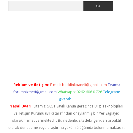
Arama
tci
Reklam ve İletişim:
E-mail:
backlinkpaneli@gmail.com
Teams:
forumhizmeti@gmail.com
Whatsapp: 0262 606 0 726
Telegram:
@karabul
Yasal Uyarı:
Sitemiz, 5651 Sayılı Kanun gereğince Bilgi Teknolojileri
ve İletişim Kurumu (BTK) tarafından onaylanmış bir Yer Sağlayıcı
olarak hizmet vermektedir. Bu nedenle, sitedeki içerikleri proaktif
olarak denetleme veya araştırma yükümlülüğümüz bulunmamaktadır.