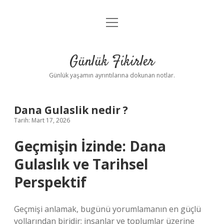
menüyü
Anasayfa
aç
Gizlilik Politikası
Günlük Fikirler
Yasal Uyarı
Günlük yaşamın ayrıntılarına dokunan notlar.
Hakkımızda
Dana Gulaslik nedir ?
Tarih: Mart 17, 2026
Geçmişin İzinde: Dana
Gulaslık ve Tarihsel
Perspektif
Geçmişi anlamak, bugünü yorumlamanın en güçlü
yollarından biridir; insanlar ve toplumlar üzerine