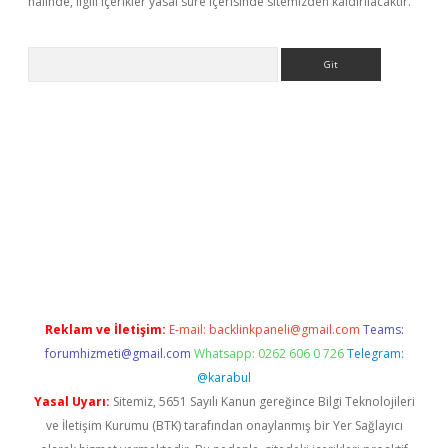
halinde, ilgili içerikler yasal süre içerisinde sitemizden kaldırılacaktır.
Arama
betci
Reklam ve İletişim:
E-mail:
backlinkpaneli@gmail.com
Teams:
forumhizmeti@gmail.com
Whatsapp: 0262 606 0 726
Telegram:
@karabul
Yasal Uyarı:
Sitemiz, 5651 Sayılı Kanun gereğince Bilgi Teknolojileri
ve İletişim Kurumu (BTK) tarafından onaylanmış bir Yer Sağlayıcı