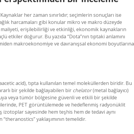
ynaklar her zaman sınırlıdır; seçimlerin sonuçları ise
 sağlık harcamaları gibi konular mikro ve makro düzeyde
maliyeti, erişilebilirliği ve etkinliği, ekonomik kaynakların
lü etkiler doğurur. Bu yazıda “Dota”nın tıptaki anlamını
miden makroekonomiye ve davranışsal ekonomi boyutlarına
cetic acid), tıpta kullanılan temel moleküllerden biridir. Bu
ararlı bir şekilde bağlayabilen bir
chelator
(metal bağlayıcı)
ya veya tümör bölgesine güvenli ve etkili bir şekilde
ilerinde, PET görüntülemede ve hedeflenmiş radyonüklit
mış izotoplar sayesinde hem teşhis hem de tedavi aynı
n “theranostics” yaklaşımının temelidir.