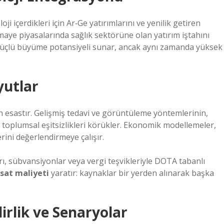
 içerdikleri için Ar‑Ge yatırımlarını ve yenilik getiren
maye piyasalarında sağlık sektörüne olan yatırım iştahını
eri güçlü büyüme potansiyeli sunar, ancak aynı zamanda yüksek
yutlar
çin esastır. Gelişmiş tedavi ve görüntüleme yöntemlerinin,
toplumsal eşitsizlikleri körükler. Ekonomik modellemeler,
erini değerlendirmeye çalışır.
rı, sübvansiyonlar veya vergi teşvikleriyle DOTA tabanlı
rsat maliyeti
yaratır: kaynaklar bir yerden alınarak başka
irlik ve Senaryolar