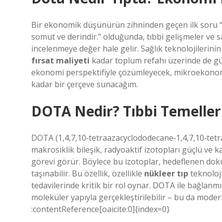
Bir ekonomik düşünürün zihninden geçen ilk soru “Ka
somut ve derindir.” olduğunda, tıbbi gelişmeler ve
incelenmeye değer hale gelir. Sağlık teknolojilerinin 
fırsat maliyeti
kadar toplum refahı üzerinde de güç
ekonomi perspektifiyle çözümleyecek, mikroekono
kadar bir çerçeve sunacağım.
DOTA Nedir? Tıbbi Temeller
DOTA (1,4,7,10‑tetraazacyclododecane‑1,4,7,10‑tetraa
makrosiklik bileşik, radyoaktif izotopları güçlü ve k
görevi görür. Böylece bu izotoplar, hedeflenen doku
taşınabilir. Bu özellik, özellikle
nükleer tıp
teknoloj
tedavilerinde kritik bir rol oynar. DOTA ile bağlan
moleküler yapıyla gerçekleştirilebilir – bu da moder
:contentReference[oaicite:0]{index=0}