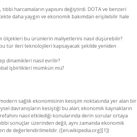
r, tıbbi harcamaların yapısını değiştirdi. DOTA ve benzeri
lecekte daha yaygın ve ekonomik bakımdan erişilebilir hale
m ölçekleri bu ürünlerin maliyetlerini nasıl düşürebilir?
bu tür ileri teknolojileri kapsayacak şekilde yeniden
ep dinamikleri nasıl evrilir?
bal işbirlikleri mümkün mü?
modern sağlık ekonomisinin kesişim noktasında yer alan bir
eysel davranışların kesiştiği bu alan; ekonomik kaynakların
 refahını nasıl etkilediği konularında derin sorular ortaya
 tıbbi sonuçlar üzerinden değil, aynı zamanda ekonomik
en de değerlendirilmelidir. ([en.wikipedia.org][1])