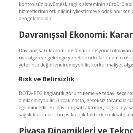
kontrolsüz büyümesi, sağlık sisteminin sürdürülebili
hizmetlerinin etkinliğini iyileştirmeye odaklanırken
dengelemelidir.
Davranışsal Ekonomi: Karar 
Davranışsal ekonomi, insanların rasyonel olmayan kar
risk algısı ve geleceğe yönelik korkular önemli rol o
yeterince değerlendiremeyebilir; korku, maliyet algıs
Risk ve Belirsizlik
DOTA‑PEG bağlantılı görüntüleme ve tedavi seçenek
algılanmayabilir. Birçok hasta, gereksiz taramalar
eğilimindedir. Bu davranışsal faktörler, sağlık piya
sağlık kurumları, bu psikolojik faktörleri dikkate alar
Piyasa Dinamikleri ve Tekn