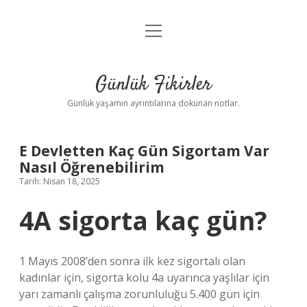
menüyü
Anasayfa
aç
Gizlilik Politikası
Günlük Fikirler
Yasal Uyarı
Günlük yaşamın ayrıntılarına dokunan notlar.
Hakkımızda
E Devletten Kaç Gün Sigortam Var
Nasıl Öğrenebilirim
Tarih: Nisan 18, 2025
4A sigorta kaç gün?
1 Mayıs 2008’den sonra ilk kez sigortalı olan
kadınlar için, sigorta kolu 4a uyarınca yaşlılar için
yarı zamanlı çalışma zorunluluğu 5.400 gün için