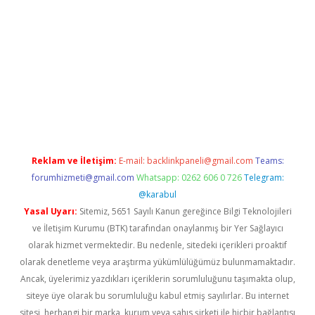
tci
Reklam ve İletişim:
E-mail:
backlinkpaneli@gmail.com
Teams:
forumhizmeti@gmail.com
Whatsapp: 0262 606 0 726
Telegram:
@karabul
Yasal Uyarı:
Sitemiz, 5651 Sayılı Kanun gereğince Bilgi Teknolojileri
ve İletişim Kurumu (BTK) tarafından onaylanmış bir Yer Sağlayıcı
olarak hizmet vermektedir. Bu nedenle, sitedeki içerikleri proaktif
olarak denetleme veya araştırma yükümlülüğümüz bulunmamaktadır.
Ancak, üyelerimiz yazdıkları içeriklerin sorumluluğunu taşımakta olup,
siteye üye olarak bu sorumluluğu kabul etmiş sayılırlar. Bu internet
sitesi, herhangi bir marka, kurum veya şahıs şirketi ile hiçbir bağlantısı