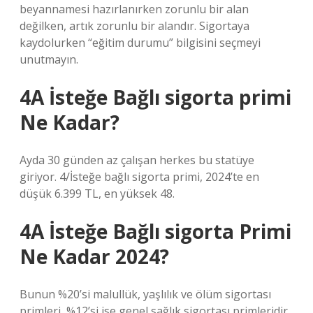
beyannamesi hazırlanırken zorunlu bir alan
değilken, artık zorunlu bir alandır. Sigortaya
kaydolurken “eğitim durumu” bilgisini seçmeyi
unutmayın.
4A İsteğe Bağlı sigorta primi
Ne Kadar?
Ayda 30 günden az çalışan herkes bu statüye
giriyor. 4/İsteğe bağlı sigorta primi, 2024’te en
düşük 6.399 TL, en yüksek 48.
4A İsteğe Bağlı sigorta Primi
Ne Kadar 2024?
Bunun %20’si malullük, yaşlılık ve ölüm sigortası
primleri, %12’si ise genel sağlık sigortası primleridir.