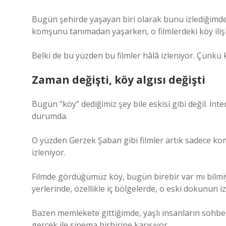
Bugün şehirde yaşayan biri olarak bunu izlediğimde 
komşunu tanımadan yaşarken, o filmlerdeki köy ilişk
Belki de bu yüzden bu filmler hâlâ izleniyor. Çünkü 
Zaman değişti, köy algısı değişti
Bugün “köy” dediğimiz şey bile eskisi gibi değil. İ
durumda.
O yüzden Gerzek Şaban gibi filmler artık sadece ko
izleniyor.
Filmde gördüğümüz köy, bugün birebir var mı bilmiyo
yerlerinde, özellikle iç bölgelerde, o eski dokunun
Bazen memlekete gittiğimde, yaşlı insanların sohbet
gerçek ile sinema birbirine karışıyor.