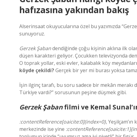
hafızasına yakından bakış
Alserinsaat okuyucularına özel bu yazımızda “Gerzek
sunuyoruz.
Gerzek Şaban
dendiğinde çoğu kişinin aklına ilk olar
düşen karakteri geliyor. Çocukken televizyonda denk 
O toprak yollar, eski evler, kalabalık köy meydanla
köyde çekildi?
Gerçek bir yer mi burası yoksa ta
İşin ilginç tarafı, bu soru sadece bir mekân merakı de
Türkiye vardı?” sorusunun peşine düşmek gibi.
Gerzek Şaban
filmi ve Kemal Sunal’
:contentReference[oaicite:0]{index=0}
, Yeşilçam’ın 
merkezinde ise yine
:contentReference[oaicite:1]{i
toplumun içinde “uyumsuz ama iyi niyetli” bir figür.