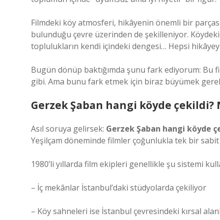
Filmdeki köy atmosferi, hikâyenin önemli bir parças
bulunduğu çevre üzerinden de şekilleniyor. Köydeki 
toplulukların kendi içindeki dengesi… Hepsi hikâyey
Bugün dönüp baktığımda şunu fark ediyorum: Bu film
gibi. Ama bunu fark etmek için biraz büyümek gerek
Gerzek Şaban hangi köyde çekildi? 
Asıl soruya gelirsek:
Gerzek Şaban hangi köyde çe
Yeşilçam döneminde filmler çoğunlukla tek bir sabi
1980’li yıllarda film ekipleri genellikle şu sistemi kul
– İç mekânlar İstanbul’daki stüdyolarda çekiliyor
– Köy sahneleri ise İstanbul çevresindeki kırsal ala