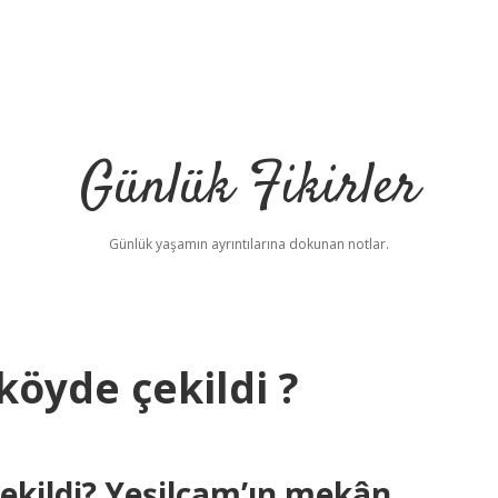
Günlük Fikirler
Günlük yaşamın ayrıntılarına dokunan notlar.
öyde çekildi ?
ekildi? Yeşilçam’ın mekân