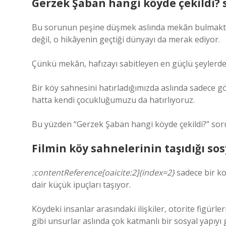
Gerzek Şaban hangi köyde çekildi?
Bu sorunun peşine düşmek aslında mekân bulmaktan ç
değil, o hikâyenin geçtiği dünyayı da merak ediyor.
Çünkü mekân, hafızayı sabitleyen en güçlü şeylerden
Bir köy sahnesini hatırladığımızda aslında sadece gö
hatta kendi çocukluğumuzu da hatırlıyoruz.
Bu yüzden “Gerzek Şaban hangi köyde çekildi?” sorus
Filmin köy sahnelerinin taşıdığı so
:contentReference[oaicite:2]{index=2}
sadece bir ko
dair küçük ipuçları taşıyor.
Köydeki insanlar arasındaki ilişkiler, otorite figür
gibi unsurlar aslında çok katmanlı bir sosyal yapıyı 