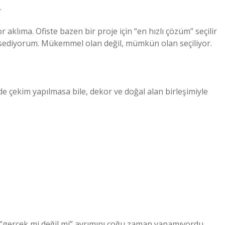
.
aklıma. Ofiste bazen bir proje için “en hızlı çözüm” seçilir
issediyorum. Mükemmel olan değil, mümkün olan seçiliyor.
e çekim yapılmasa bile, dekor ve doğal alan birleşimiyle
ın “gerçek mi değil mi” ayrımını çoğu zaman yapamıyordu.