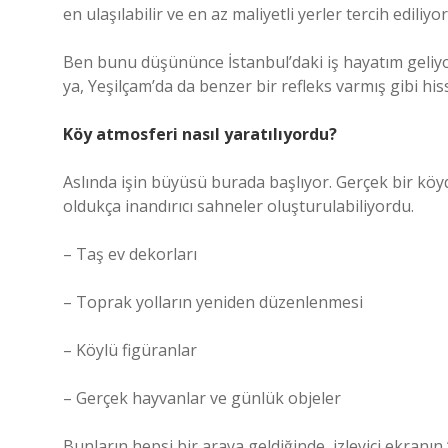
en ulaşılabilir ve en az maliyetli yerler tercih ediliyor
Ben bunu düşününce İstanbul’daki iş hayatım geliyor 
ya, Yeşilçam’da da benzer bir refleks varmış gibi h
Köy atmosferi nasıl yaratılıyordu?
Aslında işin büyüsü burada başlıyor. Gerçek bir köyd
oldukça inandırıcı sahneler oluşturulabiliyordu.
– Taş ev dekorları
– Toprak yolların yeniden düzenlenmesi
– Köylü figüranlar
– Gerçek hayvanlar ve günlük objeler
Bunların hepsi bir araya geldiğinde, izleyici ekran