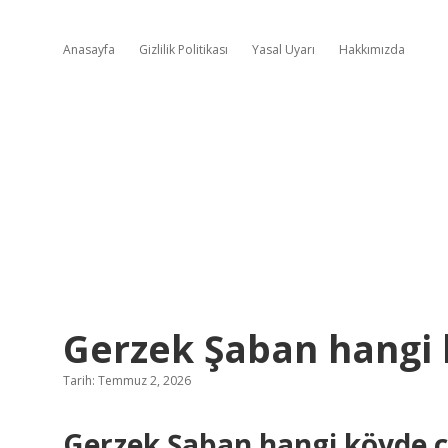
Anasayfa
Gizlilik Politikası
Yasal Uyarı
Hakkımızda
Gerzek Şaban hangi k
Tarih: Temmuz 2, 2026
Gerzek Şaban hangi köyde ç