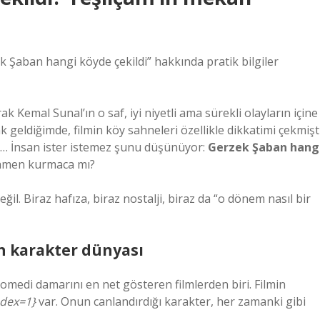
 Şaban hangi köyde çekildi” hakkında pratik bilgiler
ak Kemal Sunal’ın o saf, iyi niyetli ama sürekli olayların içine
geldiğimde, filmin köy sahneleri özellikle dikkatimi çekmişti
rı… İnsan ister istemez şunu düşünüyor:
Gerzek Şaban hang
mamen kurmaca mı?
ğil. Biraz hafıza, biraz nostalji, biraz da “o dönem nasıl bir
ın karakter dünyası
komedi damarını en net gösteren filmlerden biri. Filmin
ndex=1}
var. Onun canlandırdığı karakter, her zamanki gibi