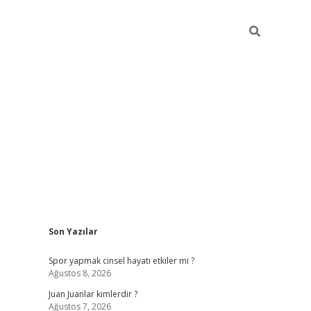
Sidebar
Son Yazılar
betci
Spor yapmak cinsel hayatı etkiler mi ?
Ağustos 8, 2026
Juan Juanlar kimlerdir ?
Ağustos 7, 2026