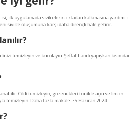
e iyi gelir?
cisi, ilk uygulamada sivilcelerin ortadan kalkmasına yardımcı
yeni sivilce oluşumuna karşı daha dirençli hale getirir.
lanılır?
ildinizi temizleyin ve kurulayın. Şeffaf bandı yapışkan kısımda
?
lanabilir: Cildi temizleyin, gözenekleri tonikle açın ve limon
 suyla temizleyin. Daha fazla makale…•5 Haziran 2024
ir?