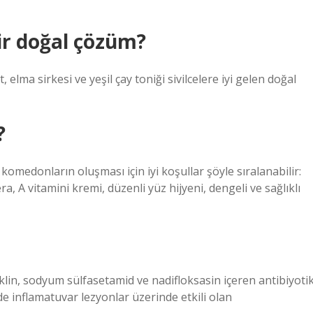
lir doğal çözüm?
 elma sirkesi ve yeşil çay toniği sivilcelere iyi gelen doğal
?
komedonların oluşması için iyi koşullar şöyle sıralanabilir:
era, A vitamini kremi, düzenli yüz hijyeni, dengeli ve sağlıklı
klin, sodyum sülfasetamid ve nadifloksasin içeren antibiyoti
e inflamatuvar lezyonlar üzerinde etkili olan