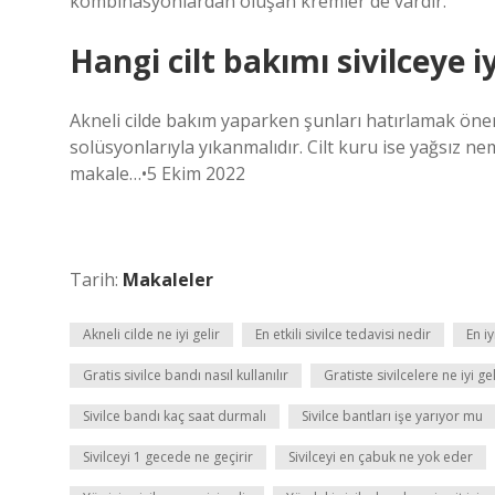
kombinasyonlardan oluşan kremler de vardır.
Hangi cilt bakımı sivilceye iy
Akneli cilde bakım yaparken şunları hatırlamak öneml
solüsyonlarıyla yıkanmalıdır. Cilt kuru ise yağsız nem
makale…•5 Ekim 2022
Tarih:
Makaleler
Akneli cilde ne iyi gelir
En etkili sivilce tedavisi nedir
En iy
Gratis sivilce bandı nasıl kullanılır
Gratiste sivilcelere ne iyi gel
Sivilce bandı kaç saat durmalı
Sivilce bantları işe yarıyor mu
Sivilceyi 1 gecede ne geçirir
Sivilceyi en çabuk ne yok eder