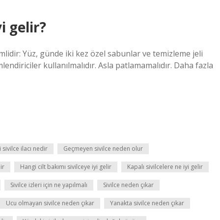
i gelir?
idir: Yüz, günde iki kez özel sabunlar ve temizleme jeli
lendiriciler kullanılmalıdır. Asla patlamamalıdır. Daha fazla
i sivilce ilacı nedir
Geçmeyen sivilce neden olur
ir
Hangi cilt bakımı sivilceye iyi gelir
Kapalı sivilcelere ne iyi gelir
Sivilce izleri için ne yapılmalı
Sivilce neden çıkar
Ucu olmayan sivilce neden çıkar
Yanakta sivilce neden çıkar