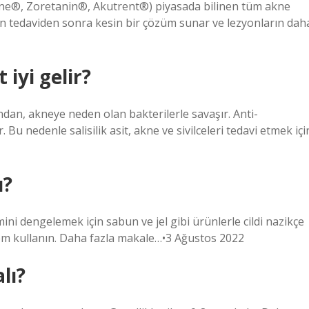
utane®, Zoretanin®, Akutrent®) piyasada bilinen tüm akne
 için tedaviden sonra kesin bir çözüm sunar ve lezyonların dah
 iyi gelir?
undan, akneye neden olan bakterilerle savaşır. Anti-
lir. Bu nedenle salisilik asit, akne ve sivilceleri tedavi etmek içi
ı?
ini dengelemek için sabun ve jel gibi ürünlerle cildi nazikçe
rem ​​kullanın. Daha fazla makale…•3 Ağustos 2022
lı?