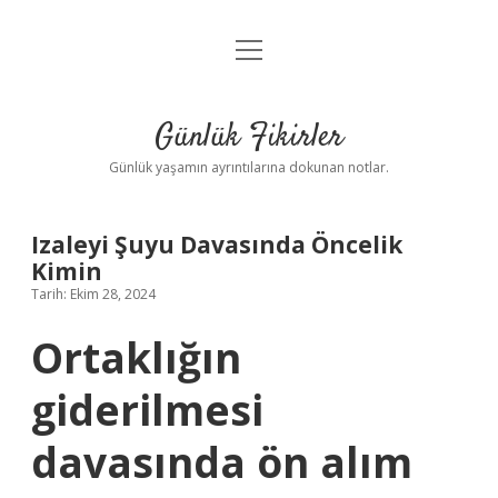
menüyü
Anasayfa
aç
Gizlilik Politikası
Günlük Fikirler
Yasal Uyarı
Günlük yaşamın ayrıntılarına dokunan notlar.
Hakkımızda
Izaleyi Şuyu Davasında Öncelik
Kimin
Tarih: Ekim 28, 2024
Ortaklığın
giderilmesi
davasında ön alım