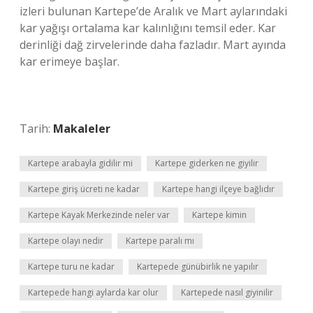
izleri bulunan Kartepe’de Aralık ve Mart aylarındaki
kar yağışı ortalama kar kalınlığını temsil eder. Kar
derinliği dağ zirvelerinde daha fazladır. Mart ayında
kar erimeye başlar.
Tarih:
Makaleler
Kartepe arabayla gidilir mi
Kartepe giderken ne giyilir
Kartepe giriş ücreti ne kadar
Kartepe hangi ilçeye bağlıdır
Kartepe Kayak Merkezinde neler var
Kartepe kimin
Kartepe olayı nedir
Kartepe paralı mı
Kartepe turu ne kadar
Kartepede günübirlik ne yapılır
Kartepede hangi aylarda kar olur
Kartepede nasıl giyinilir