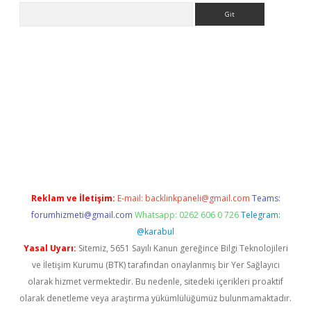
Arama
i
Reklam ve İletişim:
E-mail:
backlinkpaneli@gmail.com
Teams:
forumhizmeti@gmail.com
Whatsapp: 0262 606 0 726
Telegram:
@karabul
Yasal Uyarı:
Sitemiz, 5651 Sayılı Kanun gereğince Bilgi Teknolojileri
ve İletişim Kurumu (BTK) tarafından onaylanmış bir Yer Sağlayıcı
olarak hizmet vermektedir. Bu nedenle, sitedeki içerikleri proaktif
olarak denetleme veya araştırma yükümlülüğümüz bulunmamaktadır.