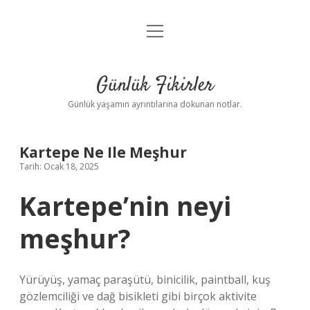
menüyü
Anasayfa
aç
Gizlilik Politikası
Günlük Fikirler
Yasal Uyarı
Günlük yaşamın ayrıntılarına dokunan notlar.
Hakkımızda
Kartepe Ne Ile Meşhur
Tarih: Ocak 18, 2025
Kartepe’nin neyi
meşhur?
Yürüyüş, yamaç paraşütü, binicilik, paintball, kuş
gözlemciliği ve dağ bisikleti gibi birçok aktivite