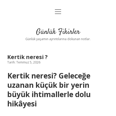
menüyü
Anasayfa
aç
Gizlilik Politikası
Günlük Fikirler
Yasal Uyarı
Günlük yaşamın ayrıntılarına dokunan notlar.
Hakkımızda
Kertik neresi ?
Tarih: Temmuz 5, 2026
Kertik neresi? Geleceğe
uzanan küçük bir yerin
büyük ihtimallerle dolu
hikâyesi