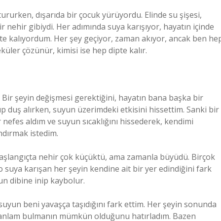
rurken, dışarıda bir çocuk yürüyordu. Elinde su şişesi,
r nehir gibiydi. Her adımında suya karışıyor, hayatın içinde
te kalıyordum. Her şey geçiyor, zaman akıyor, ancak ben he
üler çözünür, kimisi ise hep dipte kalır.
. Bir şeyin değişmesi gerektiğini, hayatın bana başka bir
ıp duş alırken, suyun üzerimdeki etkisini hissettim. Sanki bir
r nefes aldım ve suyun sıcaklığını hissederek, kendimi
ndırmak istedim.
. Başlangıçta nehir çok küçüktü, ama zamanla büyüdü. Birçok
suya karışan her şeyin kendine ait bir yer edindiğini fark
un dibine inip kaybolur.
un beni yavaşça taşıdığını fark ettim. Her şeyin sonunda
r anlam bulmanın mümkün olduğunu hatırladım. Bazen