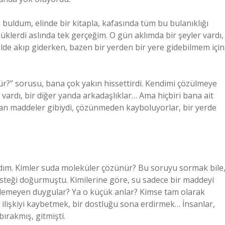
uldum, elinde bir kitapla, kafasında tüm bu bulanıklığı
lüklerdi aslında tek gerçeğim. O gün aklımda bir şeyler vardı,
ekilde akıp giderken, bazen bir yerden bir yere gidebilmem için
r?” sorusu, bana çok yakın hissettirdi. Kendimi çözülmeye
ki vardı, bir diğer yanda arkadaşlıklar… Ama hiçbiri bana ait
an maddeler gibiydi, çözünmeden kayboluyorlar, bir yerde
dım. Kimler suda moleküler çözünür? Bu soruyu sormak bile
isteği doğurmuştu. Kimilerine göre, su sadece bir maddeyi
ülemeyen duygular? Ya o küçük anlar? Kimse tam olarak
işkiyi kaybetmek, bir dostluğu sona erdirmek… İnsanlar,
rakmış, gitmişti.