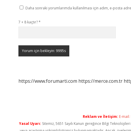
Daha sonraki yorumlarımda kullanılması için adım, e-posta adres
7 + 8 kaçtır?
*
https://www.forumarti.com
https://merce.com.tr
htt
Reklam ve İletişim:
E-mail:
Yasal Uyarı:
Sitemiz, 5651 Sayılı Kanun gereğince Bilgi Teknolojiler
veya araştırma yükümlülüğümüz bulunmamaktadır. Ancak, üyelerimiz ya