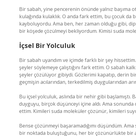
Bir sabah, yine pencerenin önünde yalnız başıma otu
kulağında kulaklık. O anda fark ettim, bu çocuk da bi
kayboluyordu. Ama ben, her zaman olduğu gibi, dip
bir köşede çözülmeyi bekliyordum. Kimisi suda molek
İçsel Bir Yolculuk
Bir sabah uyandım ve içimde farklı bir şey hissettim
şeyler söylemeye çalıştığını fark ettim. O sabah kalk
şeyler çözülüyor gibiydi. Gözlerimi kapatıp, derin bi
geçmişin acılarından, terkedilmiş duygularından arı
Bu içsel yolculuk, aslında bir nehir gibi başlamıştı
duyguyu, birçok düşünceyi içine aldı. Ama sonunda o 
ettim. Kimileri suda moleküler çözünür, kimileri suy
Bense çözünmeyi başaramadığımı düşündüm. Ama suy
bir noktada buluştuğunu, her bir çözünürlükte bi