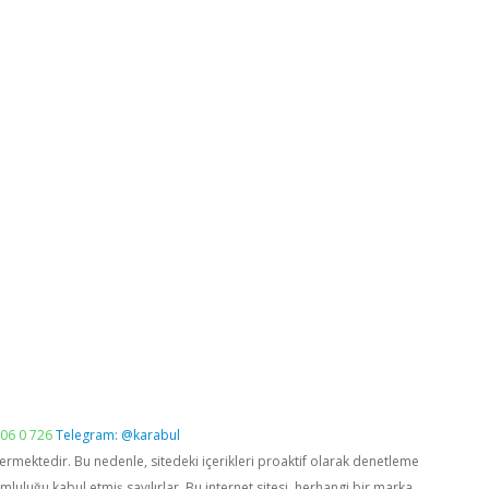
06 0 726
Telegram: @karabul
vermektedir. Bu nedenle, sitedeki içerikleri proaktif olarak denetleme
luğu kabul etmiş sayılırlar. Bu internet sitesi, herhangi bir marka,