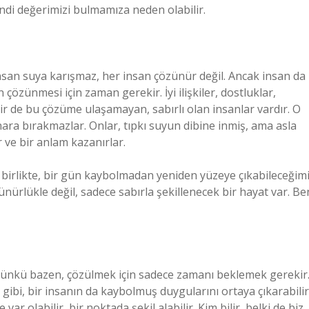
di değerimizi bulmamıza neden olabilir.
 insan suya karışmaz, her insan çözünür değil. Ancak insan da
 çözünmesi için zaman gerekir. İyi ilişkiler, dostluklar,
ir de bu çözüme ulaşamayan, sabırlı olan insanlar vardır. O
ra bırakmazlar. Onlar, tıpkı suyun dibine inmiş, ama asla
 ve bir anlam kazanırlar.
 birlikte, bir gün kaybolmadan yeniden yüzeye çıkabileceğim
nürlükle değil, sadece sabırla şekillenecek bir hayat var. Be
Çünkü bazen, çözülmek için sadece zamanı beklemek gerekir
ibi, bir insanın da kaybolmuş duygularını ortaya çıkarabilir
olabilir, bir noktada şekil alabilir. Kim bilir, belki de biz,