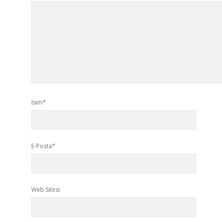
İsim*
E-Posta*
Web Sitesi