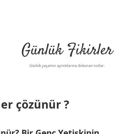
Günlük Fikirler
Günlük yaşamın ayrıntılarına dokunan notlar.
er çözünür ?
nür? Bir Genç Yetişkinin