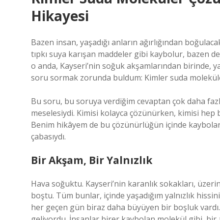
Hikayesi
Bazen insan, yaşadığı anların ağırlığından boğulacak
tıpkı suya karışan maddeler gibi kaybolur, bazen de
o anda, Kayseri’nin soğuk akşamlarından birinde, y
soru sormak zorunda buldum: Kimler suda molekül
Bu soru, bu soruya verdiğim cevaptan çok daha fazl
meselesiydi. Kimisi kolayca çözünürken, kimisi hep
Benim hikâyem de bu çözünürlüğün içinde kaybolan 
çabasıydı.
Bir Akşam, Bir Yalnızlık
Hava soğuktu. Kayseri’nin karanlık sokakları, üzeri
boştu. Tüm bunlar, içinde yaşadığım yalnızlık hissin
her geçen gün biraz daha büyüyen bir boşluk vardı.
geliyordu. İnsanlar birer kaybolan molekül gibi, bir