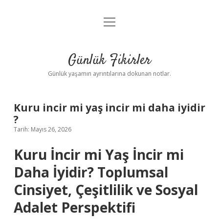
menüyü
Anasayfa
aç
Gizlilik Politikası
Günlük Fikirler
Yasal Uyarı
Günlük yaşamın ayrıntılarına dokunan notlar.
Hakkımızda
Kuru incir mi yaş incir mi daha iyidir
?
Tarih: Mayıs 26, 2026
Kuru İncir mi Yaş İncir mi
Daha İyidir? Toplumsal
Cinsiyet, Çeşitlilik ve Sosyal
Adalet Perspektifi