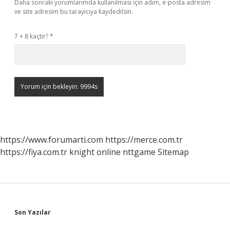
Daha sonraki yorumlarımda kullanılması için adım, e-posta adresim
ve site adresim bu tarayıcıya kaydedilsin.
7 + 8 kaçtır?
*
https://www.forumarti.com
https://merce.com.tr
https://fiya.com.tr
knight online
nttgame
Sitemap
Sidebar
Son Yazılar