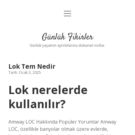
menüyü
Anasayfa
aç
Gizlilik Politikası
Günlük Fikirler
Yasal Uyarı
Günlük yaşamın ayrıntılarına dokunan notlar.
Hakkımızda
Lok Tem Nedir
Tarih: Ocak 3, 2025
Lok nerelerde
kullanılır?
Amway LOC Hakkında Popüler Yorumlar Amway
LOC, özellikle banyolar olmak üzere evlerde,