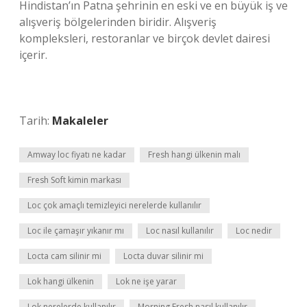
Hindistan’ın Patna şehrinin en eski ve en büyük iş ve
alışveriş bölgelerinden biridir. Alışveriş
kompleksleri, restoranlar ve birçok devlet dairesi
içerir.
Tarih:
Makaleler
Amway loc fiyatı ne kadar
Fresh hangi ülkenin malı
Fresh Soft kimin markası
Loc çok amaçlı temizleyici nerelerde kullanılır
Loc ile çamaşır yıkanır mı
Loc nasıl kullanılır
Loc nedir
Locta cam silinir mi
Locta duvar silinir mi
Lok hangi ülkenin
Lok ne işe yarar
Lok nerelerde kullanılır
Morning Fresh nasıl kullanılır