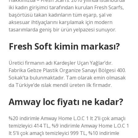
Hakkımızda – Fresh Scarfs. 2016 yılında İstanbul’da
iki kadın girişimci tarafından kurulan Fresh Scarfs,
başörtüsü takan kadınların tüm eşarp, şal ve
aksesuar ihtiyaçlarını karşılamak için modern
tasarımlarda geniş bir ürün yelpazesi sunuyor.
Fresh Soft kimin markası?
Üretici firmanın adı Kardeşler Uçan Yağlar’dır.
Fabrika Gebze Plastik Organize Sanayi Bölgesi 400.
Sokak’ta bulunmaktadır. Tam olarak emin olmasak
da Türkiye’de ıslak mendil üreten ilk firmadır.
Amway loc fiyatı ne kadar?
%20 indirimle Amway Home L.O.C 1 lt 2’li çok amaçlı
temizleyici 414 TL, %9 indirimle Amway Home L.O.C 1
lt 5’li çok amaçlı temizleyici 999 TL, %10 indirimle