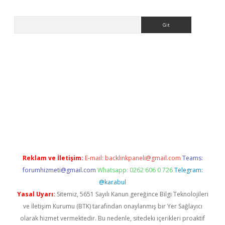
Arama
tci
Reklam ve İletişim:
E-mail:
backlinkpaneli@gmail.com
Teams:
forumhizmeti@gmail.com
Whatsapp: 0262 606 0 726
Telegram:
@karabul
Yasal Uyarı:
Sitemiz, 5651 Sayılı Kanun gereğince Bilgi Teknolojileri
ve İletişim Kurumu (BTK) tarafından onaylanmış bir Yer Sağlayıcı
olarak hizmet vermektedir. Bu nedenle, sitedeki içerikleri proaktif