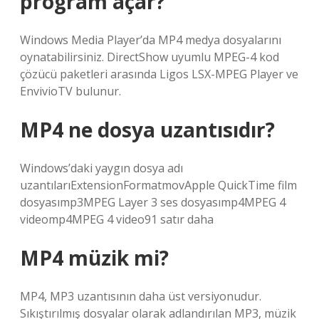
program açar?
Windows Media Player’da MP4 medya dosyalarını
oynatabilirsiniz. DirectShow uyumlu MPEG-4 kod
çözücü paketleri arasında Ligos LSX-MPEG Player ve
EnvivioTV bulunur.
MP4 ne dosya uzantısıdır?
Windows’daki yaygın dosya adı
uzantılarıExtensionFormatmovApple QuickTime film
dosyasımp3MPEG Layer 3 ses dosyasımp4MPEG 4
videomp4MPEG 4 video91 satır daha
MP4 müzik mi?
MP4, MP3 uzantısının daha üst versiyonudur.
Sıkıştırılmış dosyalar olarak adlandırılan MP3, müzik