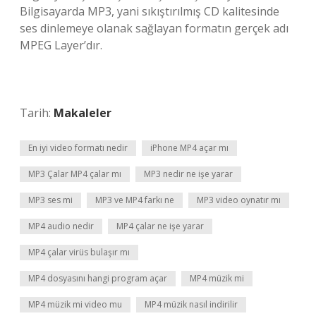
Bilgisayarda MP3, yani sıkıştırılmış CD kalitesinde
ses dinlemeye olanak sağlayan formatın gerçek adı
MPEG Layer’dır.
Tarih:
Makaleler
En iyi video formatı nedir
iPhone MP4 açar mı
MP3 Çalar MP4 çalar mı
MP3 nedir ne işe yarar
MP3 ses mi
MP3 ve MP4 farkı ne
MP3 video oynatır mı
MP4 audio nedir
MP4 çalar ne işe yarar
MP4 çalar virüs bulaşır mı
MP4 dosyasını hangi program açar
MP4 müzik mi
MP4 müzik mi video mu
MP4 müzik nasıl indirilir