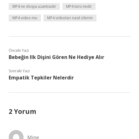
MP4 ne dosya uzantısıdır
MP4 türü nedir
MP4 video mu
MP4 videoları nasıl izlerim
Önceki Yazı
Bebeğin Ilk Dişini Gören Ne Hediye Alır
Sonraki Yazı
Empatik Tepkiler Nelerdir
2 Yorum
Mine