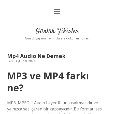
menüyü
Anasayfa
aç
Gizlilik Politikası
Günlük Fikirler
Yasal Uyarı
Günlük yaşamın ayrıntılarına dokunan notlar.
Hakkımızda
Mp4 Audio Ne Demek
Tarih: Eylül 10, 2024
MP3 ve MP4 farkı
ne?
MP3, MPEG-1 Audio Layer III’ün kısaltmasıdır ve
yalnızca ses içeren bir kapsayıcıdır. Bu format, ses