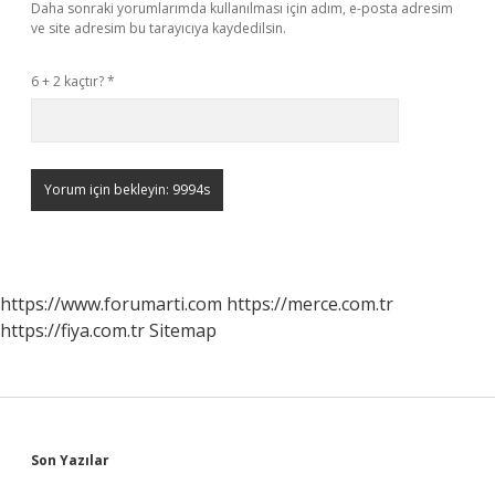
Daha sonraki yorumlarımda kullanılması için adım, e-posta adresim
ve site adresim bu tarayıcıya kaydedilsin.
6 + 2 kaçtır?
*
https://www.forumarti.com
https://merce.com.tr
https://fiya.com.tr
Sitemap
Sidebar
Son Yazılar