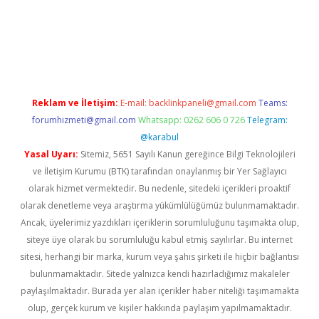
ci
Reklam ve İletişim:
E-mail:
backlinkpaneli@gmail.com
Teams:
forumhizmeti@gmail.com
Whatsapp: 0262 606 0 726
Telegram:
@karabul
Yasal Uyarı:
Sitemiz, 5651 Sayılı Kanun gereğince Bilgi Teknolojileri
ve İletişim Kurumu (BTK) tarafından onaylanmış bir Yer Sağlayıcı
olarak hizmet vermektedir. Bu nedenle, sitedeki içerikleri proaktif
olarak denetleme veya araştırma yükümlülüğümüz bulunmamaktadır.
Ancak, üyelerimiz yazdıkları içeriklerin sorumluluğunu taşımakta olup,
siteye üye olarak bu sorumluluğu kabul etmiş sayılırlar. Bu internet
sitesi, herhangi bir marka, kurum veya şahıs şirketi ile hiçbir bağlantısı
bulunmamaktadır. Sitede yalnızca kendi hazırladığımız makaleler
paylaşılmaktadır. Burada yer alan içerikler haber niteliği taşımamakta
olup, gerçek kurum ve kişiler hakkında paylaşım yapılmamaktadır.