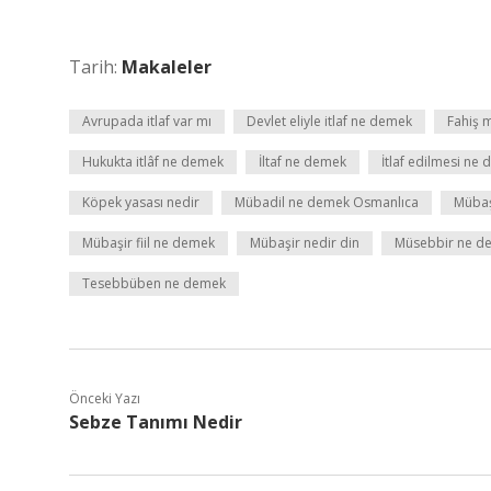
Tarih:
Makaleler
Avrupada itlaf var mı
Devlet eliyle itlaf ne demek
Fahiş 
Hukukta itlâf ne demek
İltaf ne demek
İtlaf edilmesi ne
Köpek yasası nedir
Mübadil ne demek Osmanlıca
Mübaş
Mübaşir fiil ne demek
Mübaşir nedir din
Müsebbir ne d
Tesebbüben ne demek
Önceki Yazı
Sebze Tanımı Nedir