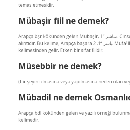
temas etmesidir.
Mübaşir fiil ne demek?
Arapça bşr kökünden gelen Mubāşir, مباشر “1. Cinsel ilişkide bulunmak, ikinci bir işi bizzat yapmak” ifadesinden
alıntıdır. Bu kelime, Arapça bāşara باشر “1. 2. Mufāˁil fiilinde fiilin III. halinde “bir işi bizzat ve kendi elleriyle yaptı”
kelimesinden gelir. Etken bir sıfat fiildir.
Müsebbir ne demek?
(bir şeyin olmasına veya yapılmasına neden olan ve
Mübadil ne demek Osmanlı
Arapça bdl kökünden gelen ve yazılı örneği bulunmayan *mubādil مبادل “değiştirici” 
kelimedir.