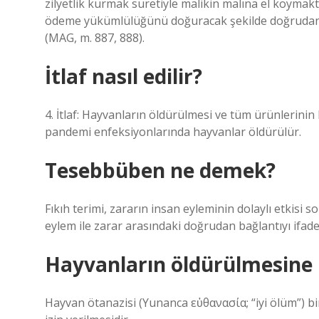
zilyetlik kurmak suretiyle malikin malına el koymakt
ödeme yükümlülüğünü doğuracak şekilde doğrudan vey
(MAG, m. 887, 888).
İtlaf nasıl edilir?
4. İtlaf: Hayvanların öldürülmesi ve tüm ürünlerinin
pandemi enfeksiyonlarında hayvanlar öldürülür.
Tesebbüben ne demek?
Fıkıh terimi, zararın insan eyleminin dolaylı etkisi 
eylem ile zarar arasındaki doğrudan bağlantıyı ifade
Hayvanların öldürülmesine 
Hayvan ötanazisi (Yunanca εὐθανασία; “iyi ölüm”) bi