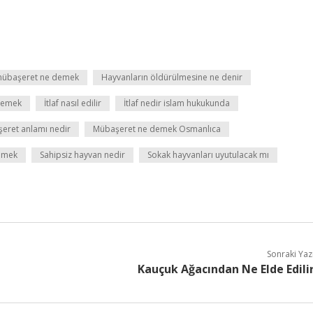
mübaşeret ne demek
Hayvanların öldürülmesine ne denir
 demek
İtlaf nasıl edilir
İtlaf nedir islam hukukunda
eret anlamı nedir
Mübaşeret ne demek Osmanlıca
emek
Sahipsiz hayvan nedir
Sokak hayvanları uyutulacak mı
Sonraki Yaz
Kauçuk Ağacından Ne Elde Edili