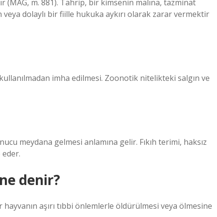
ır (MAG, m. 881). Tahrip, bir kimsenin malına, tazminat
a dolaylı bir fiille hukuka aykırı olarak zarar vermektir
 kullanılmadan imha edilmesi. Zoonotik nitelikteki salgın ve
sonucu meydana gelmesi anlamına gelir. Fıkıh terimi, haksız
 eder.
ne denir?
r hayvanın aşırı tıbbi önlemlerle öldürülmesi veya ölmesine