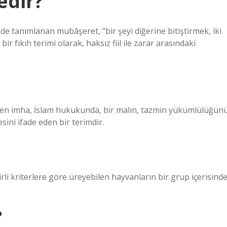
edir?
de tanımlanan mubâşeret, “bir şeyi diğerine bitiştirmek, iki
r fıkıh terimi olarak, haksız fiil ile zarar arasındaki
len imha, İslam hukukunda, bir malın, tazmin yükümlülüğün
ni ifade eden bir terimdir.
lirli kriterlere göre üreyebilen hayvanların bir grup içerisind
?