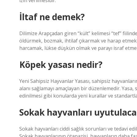
izin verilmesidir.
İltaf ne demek?
Dilimize Arapçadan giren “kült” kelimesi “tef” fiili
öldürmek, bozmak, ihtilaf çıkarmak ve harap etmek 
harcamak, lükse düşkün olmak ve parayı israf etmek
Köpek yasası nedir?
Yeni Sahipsiz Hayvanlar Yasası, sahipsiz hayvanların
alanı sağlamayı amaçlayan bir düzenlemedir. Yasa, s
edinilmesi gibi konularda yeni kurallar ve standartla
Sokak hayvanları uyutulaca
Sokak hayvanları ciddi sağlık sorunları ve tedavi ed
Sokak hayvanlarının ötanazisi, hayvanların daha faz