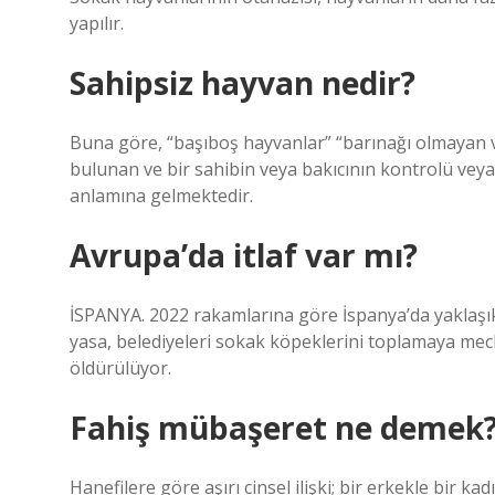
yapılır.
Sahipsiz hayvan nedir?
Buna göre, “başıboş hayvanlar” “barınağı olmayan v
bulunan ve bir sahibin veya bakıcının kontrolü vey
anlamına gelmektedir.
Avrupa’da itlaf var mı?
İSPANYA. 2022 rakamlarına göre İspanya’da yaklaşık
yasa, belediyeleri sokak köpeklerini toplamaya mecb
öldürülüyor.
Fahiş mübaşeret ne demek
Hanefilere göre aşırı cinsel ilişki; bir erkekle bir ka