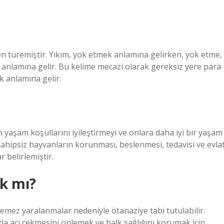
nden türemiştir. Yıkım, yok etmek anlamına gelirken, yok etme,
anlamına gelir. Bu kelime mecazi olarak gereksiz yere para
 anlamına gelir.
 yaşam koşullarını iyileştirmeyi ve onlara daha iyi bir yaşam
ahipsiz hayvanların korunması, beslenmesi, tedavisi ve evla
r belirlemiştir.
k mı?
ilemez yaralanmalar nedeniyle ötanaziye tabi tutulabilir.
la acı çekmesini önlemek ve halk sağlığını korumak için