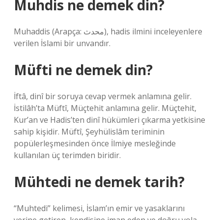
Muhdis ne demek din?
Muhaddis (Arapça: محدث), hadis ilmini inceleyenlere
verilen İslami bir unvandır.
Müfti ne demek din?
İftâ, dinî bir soruya cevap vermek anlamına gelir.
İstilâh’ta Müftî, Müçtehit anlamına gelir. Müçtehit,
Kur’an ve Hadis’ten dinî hükümleri çıkarma yetkisine
sahip kişidir. Müftî, Şeyhülislâm teriminin
popülerleşmesinden önce İlmiye mesleğinde
kullanılan üç terimden biridir.
Mühtedi ne demek tarih?
“Muhtedi” kelimesi, İslam’ın emir ve yasaklarını