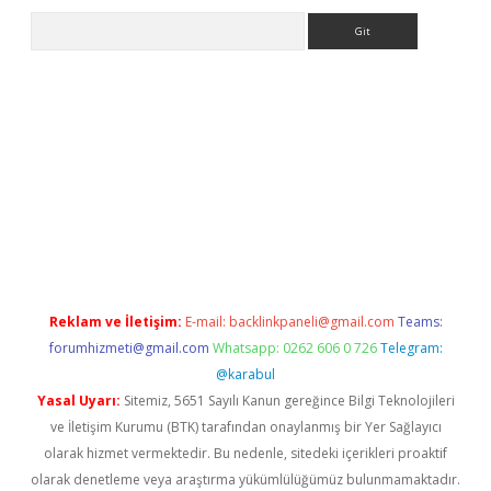
Arama
etci
Reklam ve İletişim:
E-mail:
backlinkpaneli@gmail.com
Teams:
forumhizmeti@gmail.com
Whatsapp: 0262 606 0 726
Telegram:
@karabul
Yasal Uyarı:
Sitemiz, 5651 Sayılı Kanun gereğince Bilgi Teknolojileri
ve İletişim Kurumu (BTK) tarafından onaylanmış bir Yer Sağlayıcı
olarak hizmet vermektedir. Bu nedenle, sitedeki içerikleri proaktif
olarak denetleme veya araştırma yükümlülüğümüz bulunmamaktadır.