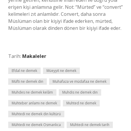
yerine getiren, kendisine iman eden ve doğru yola
erişen kişi anlamına gelir. Not: “Mürted” ve “convert”
kelimeleri zıt anlamlıdır. Convert, daha sonra
Müslüman olan bir kişiyi ifade ederken, mürted,
Müslüman olarak dinden dönen bir kişiyi ifade eder.
Tarih:
Makaleler
Efdal ne demek
Müeyyit ne demek
Müfti ne demek din
Muhafaza ve müdafaa ne demek
Muhdes ne demek kelâm
Muhdis ne demek din
Muhteber anlamı ne demek
Muhted ne demek
Muhtedi ne demek din kültürü
Mühtedi ne demek Osmanlıca
Mühtedi ne demek tarih