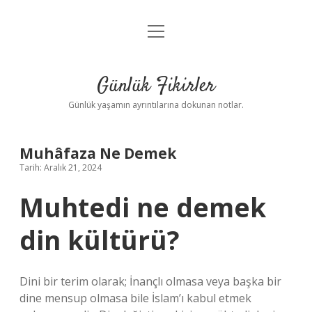
menüyü
Anasayfa
aç
Gizlilik Politikası
Günlük Fikirler
Yasal Uyarı
Günlük yaşamın ayrıntılarına dokunan notlar.
Hakkımızda
Muhâfaza Ne Demek
Tarih: Aralık 21, 2024
Muhtedi ne demek
din kültürü?
Dini bir terim olarak; İnançlı olmasa veya başka bir
dine mensup olmasa bile İslam’ı kabul etmek