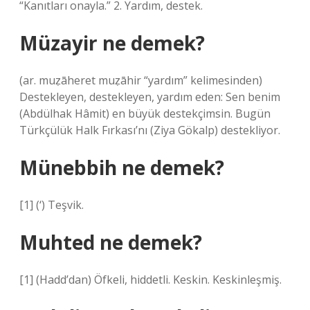
“Kanıtları onayla.” 2. Yardım, destek.
Müzayir ne demek?
(ar. muẓāheret muẓāhir “yardım” kelimesinden)
Destekleyen, destekleyen, yardım eden: Sen benim
(Abdülhak Hâmit) en büyük destekçimsin. Bugün
Türkçülük Halk Fırkası’nı (Ziya Gökalp) destekliyor.
Münebbih ne demek?
[1] (‘) Teşvik.
Muhted ne demek?
[1] (Hadd’dan) Öfkeli, hiddetli. Keskin. Keskinleşmiş.