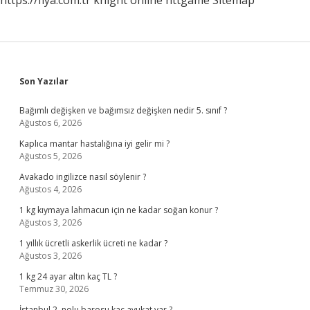
https://fiya.com.tr
knight online
nttgame
Sitemap
Sidebar
Son Yazılar
Bağımlı değişken ve bağımsız değişken nedir 5. sınıf ?
Ağustos 6, 2026
Kaplıca mantar hastalığına iyi gelir mi ?
Ağustos 5, 2026
Avakado ingilizce nasıl söylenir ?
Ağustos 4, 2026
1 kg kıymaya lahmacun için ne kadar soğan konur ?
Ağustos 3, 2026
1 yıllık ücretli askerlik ücreti ne kadar ?
Ağustos 3, 2026
1 kg 24 ayar altın kaç TL ?
Temmuz 30, 2026
İstanbul 2. nolu barosu kaç avukat var ?