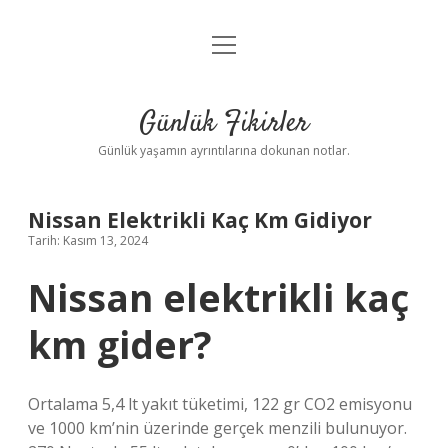
menüyü
Anasayfa
aç
Gizlilik Politikası
Günlük Fikirler
Yasal Uyarı
Günlük yaşamın ayrıntılarına dokunan notlar.
Hakkımızda
Nissan Elektrikli Kaç Km Gidiyor
Tarih: Kasım 13, 2024
Nissan elektrikli kaç
km gider?
Ortalama 5,4 lt yakıt tüketimi, 122 gr CO2 emisyonu
ve 1000 km’nin üzerinde gerçek menzili bulunuyor.