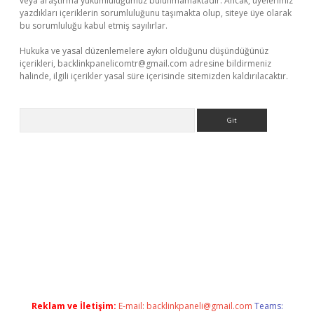
veya araştırma yükümlülüğümüz bulunmamaktadır. Ancak, üyelerimiz
yazdıkları içeriklerin sorumluluğunu taşımakta olup, siteye üye olarak
bu sorumluluğu kabul etmiş sayılırlar.
Hukuka ve yasal düzenlemelere aykırı olduğunu düşündüğünüz
içerikleri,
backlinkpanelicomtr@gmail.com
adresine bildirmeniz
halinde, ilgili içerikler yasal süre içerisinde sitemizden kaldırılacaktır.
Arama
tci
Reklam ve İletişim:
E-mail:
backlinkpaneli@gmail.com
Teams: