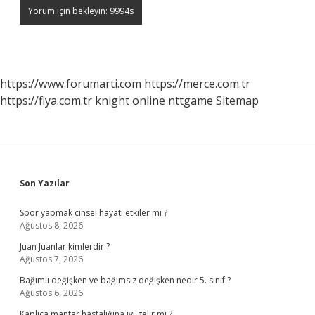
https://www.forumarti.com
https://merce.com.tr
https://fiya.com.tr
knight online
nttgame
Sitemap
Sidebar
Son Yazılar
Spor yapmak cinsel hayatı etkiler mi ?
Ağustos 8, 2026
Juan Juanlar kimlerdir ?
Ağustos 7, 2026
Bağımlı değişken ve bağımsız değişken nedir 5. sınıf ?
Ağustos 6, 2026
Kaplıca mantar hastalığına iyi gelir mi ?