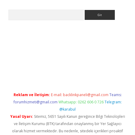
Arama
tci
Reklam ve İletişim:
E-mail:
backlinkpaneli@gmail.com
Teams:
forumhizmeti@gmail.com
Whatsapp: 0262 606 0 726
Telegram:
@karabul
Yasal Uyarı:
Sitemiz, 5651 Sayılı Kanun gereğince Bilgi Teknolojileri
ve İletişim Kurumu (BTK) tarafından onaylanmış bir Yer Sağlayıcı
olarak hizmet vermektedir. Bu nedenle, sitedeki içerikleri proaktif