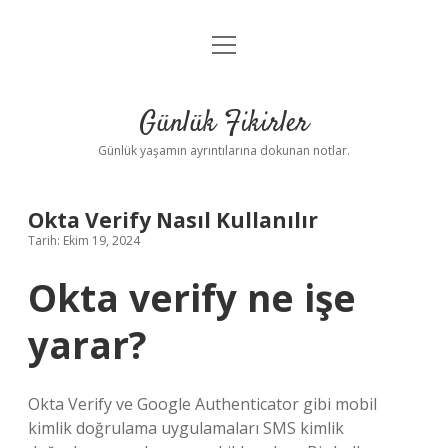
menüyü
Anasayfa
aç
Gizlilik Politikası
Günlük Fikirler
Yasal Uyarı
Günlük yaşamın ayrıntılarına dokunan notlar.
Hakkımızda
Okta Verify Nasıl Kullanılır
Tarih: Ekim 19, 2024
Okta verify ne işe
yarar?
Okta Verify ve Google Authenticator gibi mobil
kimlik doğrulama uygulamaları SMS kimlik