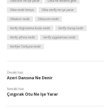
Okta bor ne işe yarar
Okta ne anlama gelir
Okta nedir kimya
Okta verify ne işe yarar
Oktabor nedir
Oktacom nedir
Verify doğrulama kodu nedir
Verify mesaj nedir
Verify şifresi nedir
Verify uygulaması nedir
Verifyin Türkçesi nedir
Önceki Yazı
Azeri Dansına Ne Denir
Sonraki Yazı
Çıngırak Otu Ne Işe Yarar