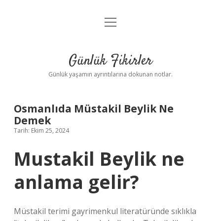
menüyü
Anasayfa
aç
Gizlilik Politikası
Günlük Fikirler
Yasal Uyarı
Günlük yaşamın ayrıntılarına dokunan notlar.
Hakkımızda
Osmanlıda Müstakil Beylik Ne
Demek
Tarih: Ekim 25, 2024
Mustakil Beylik ne
anlama gelir?
Müstakil terimi gayrimenkul literatüründe sıklıkla