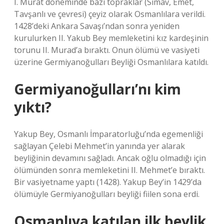
I. Murat döneminde bazı topraklar (Simav, Emet,
Tavşanlı ve çevresi) çeyiz olarak Osmanlılara verildi.
1428’deki Ankara Savaşı’ndan sonra yeniden
kurulurken II. Yakub Bey memleketini kız kardeşinin
torunu II. Murad’a bıraktı. Onun ölümü ve vasiyeti
üzerine Germiyanoğulları Beyliği Osmanlılara katıldı.
Germiyanoğulları’nı kim
yıktı?
Yakup Bey, Osmanlı İmparatorluğu’nda egemenliği
sağlayan Çelebi Mehmet’in yanında yer alarak
beyliğinin devamını sağladı. Ancak oğlu olmadığı için
ölümünden sonra memleketini II. Mehmet’e bıraktı.
Bir vasiyetname yaptı (1428). Yakup Bey’in 1429’da
ölümüyle Germiyanoğulları beyliği fiilen sona erdi.
Osmanlıya katılan ilk beylik