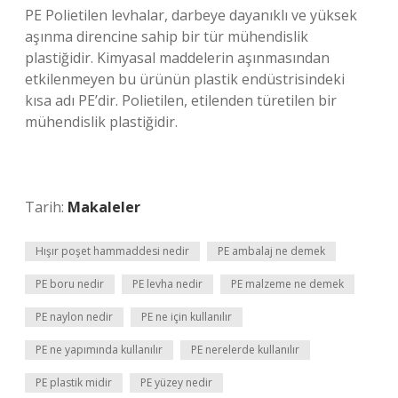
PE Polietilen levhalar, darbeye dayanıklı ve yüksek
aşınma direncine sahip bir tür mühendislik
plastiğidir. Kimyasal maddelerin aşınmasından
etkilenmeyen bu ürünün plastik endüstrisindeki
kısa adı PE’dir. Polietilen, etilenden türetilen bir
mühendislik plastiğidir.
Tarih:
Makaleler
Hışır poşet hammaddesi nedir
PE ambalaj ne demek
PE boru nedir
PE levha nedir
PE malzeme ne demek
PE naylon nedir
PE ne için kullanılır
PE ne yapımında kullanılır
PE nerelerde kullanılır
PE plastik midir
PE yüzey nedir