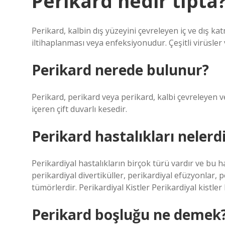
Perikard nedir tıpta
Perikard, kalbin dış yüzeyini çevreleyen iç ve dış ka
iltihaplanması veya enfeksiyonudur. Çeşitli virüsler 
Perikard nerede bulunur?
Perikard, perikard veya perikard, kalbi çevreleyen v
içeren çift duvarlı kesedir.
Perikard hastalıkları nelerd
Perikardiyal hastalıkların birçok türü vardır ve bu ha
perikardiyal divertiküller, perikardiyal efüzyonlar, 
tümörlerdir. Perikardiyal Kistler Perikardiyal kistler
Perikard boşluğu ne demek