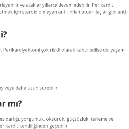
rlayabilir ve ataklar yıllarca devam edebilir. Perikardit
 etmek için steroid olmayan anti-inflamatuar ilaçlar gibi anti-
i?
ir. Perikardiyektomi çok riskli olarak kabul edilse de, yaşamı
ay veya daha uzun sürebilir.
ar mı?
efes darlığı, yorgunluk, öksürük, güçsüzlük, terleme ve
perikardit kendiliğinden geçebilir.