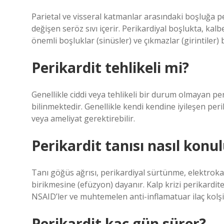
Parietal ve visseral katmanlar arasındaki boşluğa per
değişen seröz sıvı içerir. Perikardiyal boşlukta, ka
önemli boşluklar (sinüsler) ve çıkmazlar (girintiler)
Perikardit tehlikeli mi?
Genellikle ciddi veya tehlikeli bir durum olmayan p
bilinmektedir. Genellikle kendi kendine iyileşen peri
veya ameliyat gerektirebilir.
Perikardit tanısı nasıl konu
Tanı göğüs ağrısı, perikardiyal sürtünme, elektrokar
birikmesine (efüzyon) dayanır. Kalp krizi perikardi
NSAID’ler ve muhtemelen anti-inflamatuar ilaç kolşisi
Perikardit kaç gün sürer?