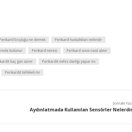
Perikard boşluğu ne demek
Perikard hastalıkları nelerdir
erede bulunur
Perikard neresi
Perikard sıvısı nasıl alınır
kardit kaç gün sürer
Perikardit nefes darlığı yapar mı
Perikardit tehlikeli mi
Sonraki Yaz
Aydınlatmada Kullanılan Sensörler Nelerdi