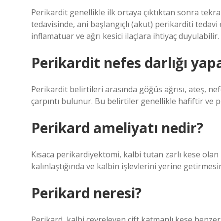
Perikardit genellikle ilk ortaya çıktıktan sonra tekra
tedavisinde, ani başlangıçlı (akut) perikarditi tedavi
inflamatuar ve ağrı kesici ilaçlara ihtiyaç duyulabilir.
Perikardit nefes darlığı yap
Perikardit belirtileri arasında göğüs ağrısı, ateş, n
çarpıntı bulunur. Bu belirtiler genellikle hafiftir ve 
Perikard ameliyatı nedir?
Kısaca perikardiyektomi, kalbi tutan zarlı kese olan 
kalınlaştığında ve kalbin işlevlerini yerine getirmes
Perikard neresi?
Perikard, kalbi çevreleyen çift katmanlı kese benzeri