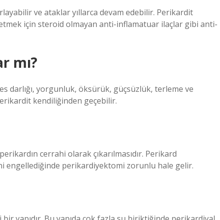
rlayabilir ve ataklar yıllarca devam edebilir. Perikardit
 etmek için steroid olmayan anti-inflamatuar ilaçlar gibi anti-
ar mı?
efes darlığı, yorgunluk, öksürük, güçsüzlük, terleme ve
perikardit kendiliğinden geçebilir.
perikardın cerrahi olarak çıkarılmasıdır. Perikard
ini engellediğinde perikardiyektomi zorunlu hale gelir.
 bir yapıdır. Bu yapıda çok fazla su biriktiğinde perikardiyal