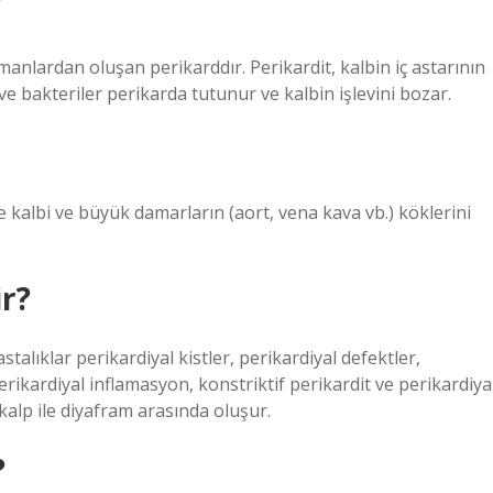
?
tmanlardan oluşan perikarddır. Perikardit, kalbin iç astarının
ve bakteriler perikarda tutunur ve kalbin işlevini bozar.
e kalbi ve büyük damarların (aort, vena kava vb.) köklerini
ir?
stalıklar perikardiyal kistler, perikardiyal defektler,
perikardiyal inflamasyon, konstriktif perikardit ve perikardiya
 kalp ile diyafram arasında oluşur.
?