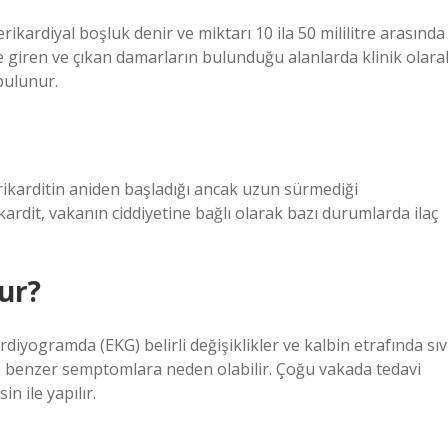
ikardiyal boşluk denir ve miktarı 10 ila 50 mililitre arasında
lbe giren ve çıkan damarların bulunduğu alanlarda klinik olara
 bulunur.
erikarditin aniden başladığı ancak uzun sürmediği
kardit, vakanın ciddiyetine bağlı olarak bazı durumlarda ilaç
lur?
diyogramda (EKG) belirli değişiklikler ve kalbin etrafında sıv
te benzer semptomlara neden olabilir. Çoğu vakada tedavi
n ile yapılır.