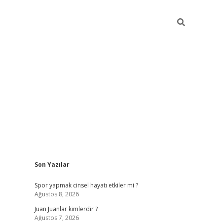
Sidebar
Son Yazılar
betci
Spor yapmak cinsel hayatı etkiler mi ?
Ağustos 8, 2026
Juan Juanlar kimlerdir ?
Ağustos 7, 2026