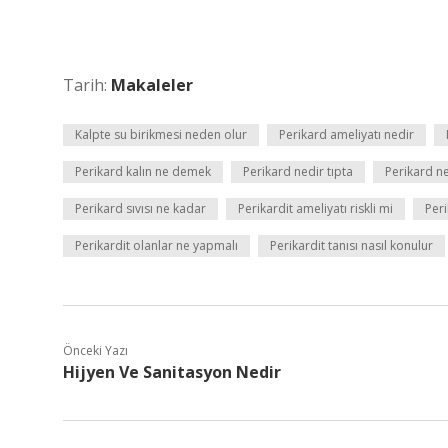
Tarih:
Makaleler
Kalpte su birikmesi neden olur
Perikard ameliyatı nedir
Perikard kalın ne demek
Perikard nedir tıpta
Perikard n
Perikard sıvısı ne kadar
Perikardit ameliyatı riskli mi
Peri
Perikardit olanlar ne yapmalı
Perikardit tanısı nasıl konulur
Önceki Yazı
Hijyen Ve Sanitasyon Nedir