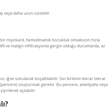
ay veya daha uzun sürebilir.
l bir miyokard, hemodinamik bozukluk olmaksızın hızla
 lifli ve malign infiltrasyonla gergin olduğu durumlarda, az
ı, iğne sokularak boşaltılabilir. Sıvı birikimi tekrar tekrar
 (pencere) oluşturmak gerekir. Bu pencere, ameliyatla veya
şirilerek açılabilir.
lı?