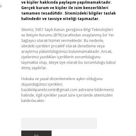
ve kişiler hakkında paylaşım yapılmamaktadır.
u
Gerçek kurum ve kişiler ile isim benzerlikleri
tamamen tesadüfidir. Sitemizdeki bilgiler taslak
halindedir ve tavsiye niteliği taşımazlar.
Sitemiz, 5651 Sayılı Kanun gereğince Bilgi Teknolojileri
ve İletişim Kurumu (BTK) tarafından onaylanmış bir Yer
Sağlayıcı olarak hizmet vermektedir. Bu nedenle,
sitedeki içerikleri proaktif olarak denetleme veya
e
araştırma yükümlülüğümüz bulunmamaktadır. Ancak,
üyelerimiz yazdıkları içeriklerin sorumluluğunu
taşımakta olup, siteye üye olarak bu sorumluluğu kabul
etmiş sayılırlar.
i
Hukuka ve yasal düzenlemelere aykırı olduğunu
düşündüğünüz içerikleri,
backlinkpanelicomtr@gmail.com
adresine bildirmeniz
halinde, ilgili içerikler yasal süre içerisinde sitemizden
kaldırılacaktır.
Arama