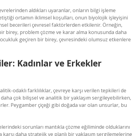
çevrelerinden aldıkları uyaranlar, onların bilgi işleme
iştiği ortamın iklimsel koşulları, onun biyolojik işleyişini
nsel becerileri çevresel faktörlerden etkilenir. Örneğin,
ir birey, problem çözme ve karar alma konusunda daha
 çocukluk geçiren bir birey, çevresindeki olumsuz etkenlere
ler: Kadınlar ve Erkekler
itik-odaklı farklılıklar, çevreye karşı verilen tepkileri de
 daha çok bilişsel ve analitik bir yaklaşım sergileyebilirken,
irler. Peygamber çiçeği gibi doğada var olan unsurlar, bu
vrelerindeki sorunları mantıkla çözme eğiliminde olduklarını
 karşı daha stratejik ve planlı bir yaklaşım sergilemelerine