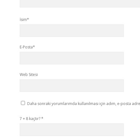
İsim*
E-Posta*
Web Sitesi
Daha sonraki yorumlarımda kullanılması için adım, e-posta adres
7 + 8 kaçtır?
*