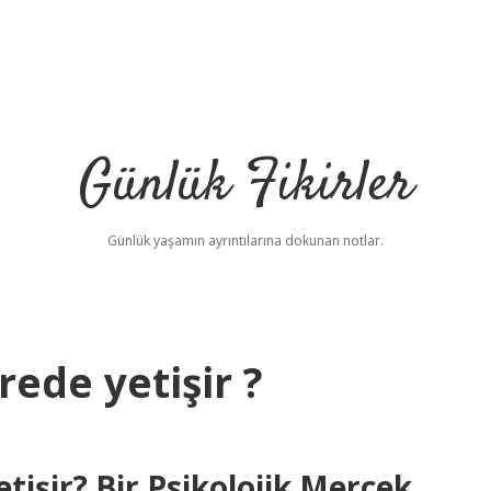
Günlük Fikirler
Günlük yaşamın ayrıntılarına dokunan notlar.
ede yetişir ?
işir? Bir Psikolojik Mercek