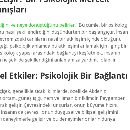
nışları
ştiğini ve neye dönüştüğünü belirler.”
Bu cümle, bir psikolog
nu nasıl şekillendirdiğini düşündürten bir başlangıçtır. İnsan
vremizdeki canlıların nasıl bir etkileşim içinde olduğunu
i, psikolojik anlamda bu etkileşimi anlamak için ilginç bir
psikolojik yapısı arasındaki bağlantıyı keşfetmek, insanın
n ne şekilde şekillendiğini anlamamıza yardımcı olabilir.
 Etkiler: Psikolojik Bir Bağlantı
çiçek, genellikle sıcak iklimlerde, özellikle Akdeniz
 ortam, güneş ışığı, nem ve ılıman bir iklimdir. Peygamber
olarak gelişir. Çevresindeki unsurlar, onun büyüme hızını,
, insanın da çevresi, onun duygusal ve bilişsel gelişimini
ları deneyimlerle gelişir ve bu deneyimler onların dünya