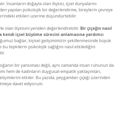
ır. İnsanların doğayla olan ilişkisi, içsel dünyalarını
den yapılan psikolojik bir değerlendirme, bireylerin çevreye
zerindeki etkileri üzerine düşündürtebilir.
e olan ilişkisini yeniden değerlendirebilir.
Bir çiçeğin nasıl
da kendi içsel büyüme sürecini anlamasına yardımcı
uğumuz bağlar, kişisel gelişimimizin şekillenmesinde büyük
 bu tepkilerin psikolojik sağlığını nasıl etkilediğini
ir.
doğanın bir yansıması değil, aynı zamanda insan ruhunun da
aşımı hem de kadınların duygusal-empatik yaklaşımları,
 gelişimlerini etkiler. Bu yazıda, peygamber çiçeği üzerinden
fetmeye davet ediyorum.