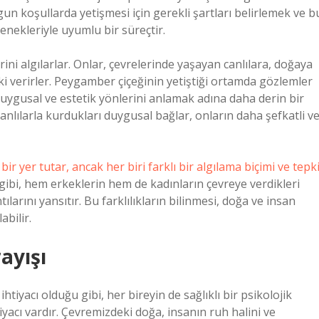
un koşullarda yetişmesi için gerekli şartları belirlemek ve b
enekleriyle uyumlu bir süreçtir.
ini algılarlar. Onlar, çevrelerinde yaşayan canlılara, doğaya
ki verirler. Peygamber çiçeğinin yetiştiği ortamda gözlemler
uygusal ve estetik yönlerini anlamak adına daha derin bir
canlılarla kurdukları duygusal bağlar, onların daha şefkatli v
bir yer tutar, ancak her biri farklı bir algılama biçimi ve tepk
bi, hem erkeklerin hem de kadınların çevreye verdikleri
tılarını yansıtır. Bu farklılıkların bilinmesi, doğa ve insan
abilir.
ayışı
tiyacı olduğu gibi, her bireyin de sağlıklı bir psikolojik
tiyacı vardır. Çevremizdeki doğa, insanın ruh halini ve