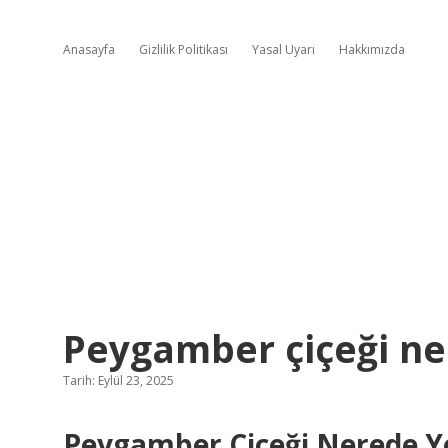
Anasayfa
Gizlilik Politikası
Yasal Uyarı
Hakkımızda
Peygamber çiçeği ner
Tarih: Eylül 23, 2025
Peygamber Çiçeği Nerede Yet