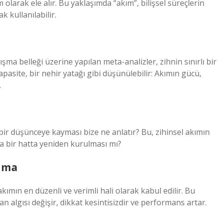
em olarak ele alır. Bu yaklaşımda “akım”, bilişsel süreçlerin
k kullanılabilir.
lışma belleği üzerine yapılan meta-analizler, zihnin sınırlı bir
site, bir nehir yatağı gibi düşünülebilir: Akımın gücü,
.
ir düşünceye kayması bize ne anlatır? Bu, zihinsel akımın
ka bir hatta yeniden kurulması mı?
anma
kımın en düzenli ve verimli hali olarak kabul edilir. Bu
 algısı değişir, dikkat kesintisizdir ve performans artar.