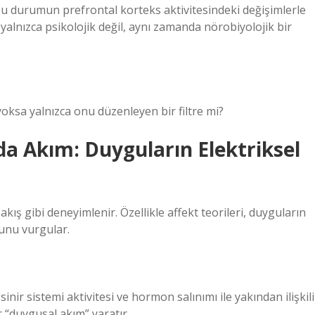
bu durumun prefrontal korteks aktivitesindeki değişimlerle
 yalnızca psikolojik değil, aynı zamanda nörobiyolojik bir
yoksa yalnızca onu düzenleyen bir filtre mi?
a Akım: Duyguların Elektriksel
akış gibi deneyimlenir. Özellikle affekt teorileri, duyguların
ğunu vurgular.
inir sistemi aktivitesi ve hormon salınımı ile yakından ilişkili
r “duygusal akım” yaratır.