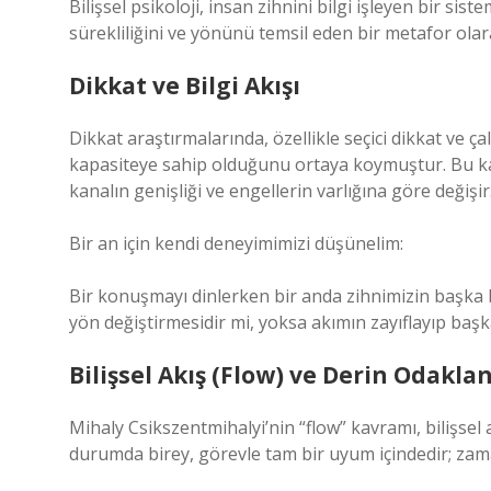
Bilişsel psikoloji, insan zihnini bilgi işleyen bir sist
sürekliliğini ve yönünü temsil eden bir metafor olara
Dikkat ve Bilgi Akışı
Dikkat araştırmalarında, özellikle seçici dikkat ve ça
kapasiteye sahip olduğunu ortaya koymuştur. Bu kapa
kanalın genişliği ve engellerin varlığına göre değişir
Bir an için kendi deneyimimizi düşünelim:
Bir konuşmayı dinlerken bir anda zihnimizin başka b
yön değiştirmesidir mi, yoksa akımın zayıflayıp baş
Bilişsel Akış (Flow) ve Derin Odakl
Mihaly Csikszentmihalyi’nin “flow” kavramı, bilişsel a
durumda birey, görevle tam bir uyum içindedir; zaman