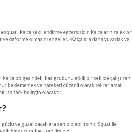
#squat ; Kalça şekillendirme egzersizidir. Kalçalarınıza ek bi
r ve deforme olmasını engeller. -Kalçalara daha yuvarlak ve
r. Kalça bölgesindeki kas grubunu etkili bir şekilde çalıştıran
e sonuç beklememek ve hareketi düzenli olarak tekrarlamak
lırsa fark belirgin olacaktır.
r?
güçlü ve güzel bacaklara sahip olabilirsiniz. Squat ile
e dik bir duruşa kavuşabilirsiniz.