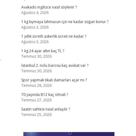
Avakado ingilizce nasıl söylenir ?
Ağustos 4, 2026
1 kg kıymaya lahmacun için ne kadar soğan konur ?
Ağustos 3, 2026
1 yıllık ücretli askerlik ücreti ne kadar ?
Ağustos 3, 2026
1 kg 24 ayar altın kaç TL ?
Temmuz 30, 2026
.
İstanbul 2. nolu barosu kaç avukat var ?
Temmuz 30, 2026
Spor yapmak tıkalı damarları açar mı ?
Temmuz 28, 2026
70 yaşında B12 kaç olmalı ?
Temmuz 27, 2026
Saatin sahtesi nasıl anlaşılır ?
Temmuz 25, 2026