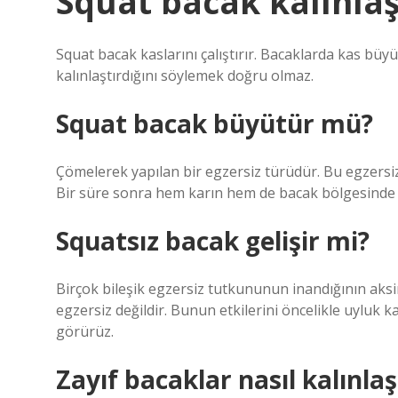
Squat bacak kalınlaş
Squat bacak kaslarını çalıştırır. Bacaklarda kas b
kalınlaştırdığını söylemek doğru olmaz.
Squat bacak büyütür mü?
Çömelerek yapılan bir egzersiz türüdür. Bu egzersizi
Bir süre sonra hem karın hem de bacak bölgesinde 
Squatsız bacak gelişir mi?
Birçok bileşik egzersiz tutkununun inandığının aksin
egzersiz değildir. Bunun etkilerini öncelikle uyluk k
görürüz.
Zayıf bacaklar nasıl kalınlaş