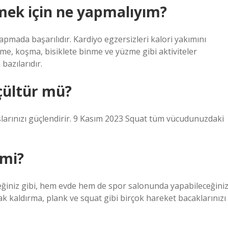
tmek için ne yapmalıyım?
apmada başarılıdır. Kardiyo egzersizleri kalori yakımını
üme, koşma, bisiklete binme ve yüzme gibi aktiviteler
bazılarıdır.
çültür mü?
larınızı güçlendirir. 9 Kasım 2023 Squat tüm vücudunuzdaki
 mi?
eceğiniz gibi, hem evde hem de spor salonunda yapabileceğini
ak kaldırma, plank ve squat gibi birçok hareket bacaklarınızı