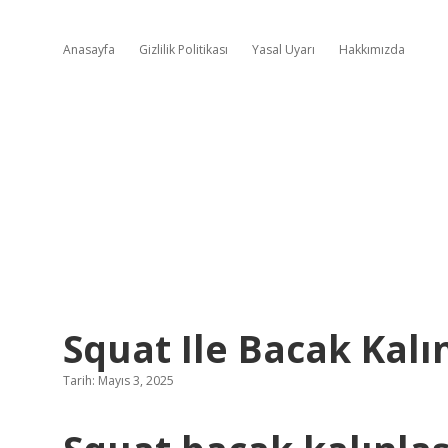
Anasayfa
Gizlilik Politikası
Yasal Uyarı
Hakkımızda
Squat Ile Bacak Kalı
Tarih: Mayıs 3, 2025