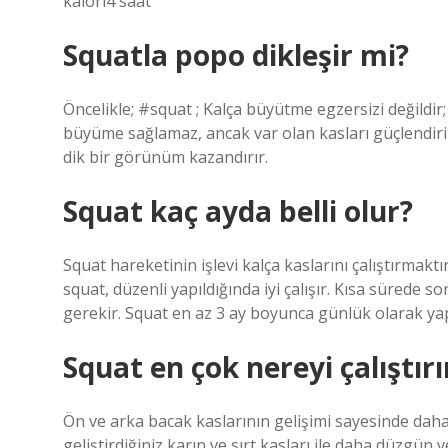
kalori4 saat
Squatla popo dikleşir mi?
Öncelikle; #squat ; Kalça büyütme egzersizi değildir; 
büyüme sağlamaz, ancak var olan kasları güçlendiri
dik bir görünüm kazandırır.
Squat kaç ayda belli olur?
Squat hareketinin işlevi kalça kaslarını çalıştırmaktı
squat, düzenli yapıldığında iyi çalışır. Kısa süred
gerekir. Squat en az 3 ay boyunca günlük olarak yapı
Squat en çok nereyi çalıştırı
Ön ve arka bacak kaslarının gelişimi sayesinde daha 
geliştirdiğiniz karın ve sırt kasları ile daha düzgün v