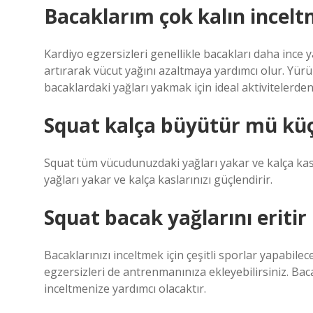
Bacaklarım çok kalın incel
Kardiyo egzersizleri genellikle bacakları daha ince y
artırarak vücut yağını azaltmaya yardımcı olur. Yür
bacaklardaki yağları yakmak için ideal aktivitelerden 
Squat kalça büyütür mü kü
Squat tüm vücudunuzdaki yağları yakar ve kalça kas
yağları yakar ve kalça kaslarınızı güçlendirir.
Squat bacak yağlarını eritir
Bacaklarınızı inceltmek için çeşitli sporlar yapabil
egzersizleri de antrenmanınıza ekleyebilirsiniz. Bac
inceltmenize yardımcı olacaktır.