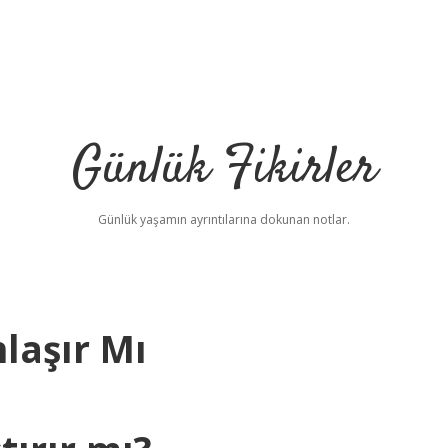
Günlük Fikirler
Günlük yaşamın ayrıntılarına dokunan notlar.
nlaşır Mı