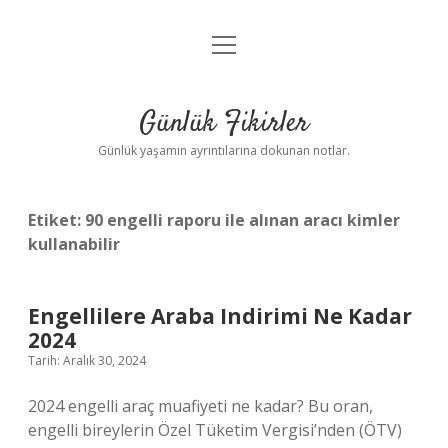
menüyü
Anasayfa
aç
Gizlilik Politikası
Günlük Fikirler
Yasal Uyarı
Günlük yaşamın ayrıntılarına dokunan notlar.
Hakkımızda
Etiket:
90 engelli raporu ile alınan aracı kimler
kullanabilir
Engellilere Araba Indirimi Ne Kadar
2024
Tarih: Aralık 30, 2024
2024 engelli araç muafiyeti ne kadar? Bu oran,
engelli bireylerin Özel Tüketim Vergisi’nden (ÖTV)