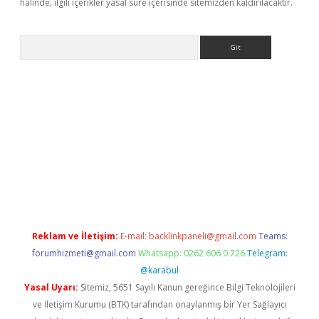
halinde, ilgili içerikler yasal süre içerisinde sitemizden kaldırılacaktır.
Arama
etci
Reklam ve İletişim:
E-mail:
backlinkpaneli@gmail.com
Teams:
forumhizmeti@gmail.com
Whatsapp: 0262 606 0 726
Telegram:
@karabul
Yasal Uyarı:
Sitemiz, 5651 Sayılı Kanun gereğince Bilgi Teknolojileri
ve İletişim Kurumu (BTK) tarafından onaylanmış bir Yer Sağlayıcı