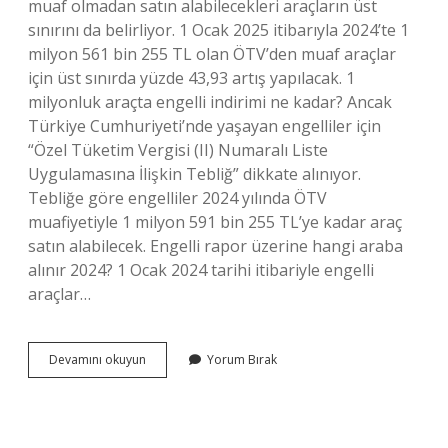
muaf olmadan satın alabilecekleri araçların üst
sınırını da belirliyor. 1 Ocak 2025 itibarıyla 2024’te 1
milyon 561 bin 255 TL olan ÖTV’den muaf araçlar
için üst sınırda yüzde 43,93 artış yapılacak. 1
milyonluk araçta engelli indirimi ne kadar? Ancak
Türkiye Cumhuriyeti’nde yaşayan engelliler için
“Özel Tüketim Vergisi (II) Numaralı Liste
Uygulamasına İlişkin Tebliğ” dikkate alınıyor.
Tebliğe göre engelliler 2024 yılında ÖTV
muafiyetiyle 1 milyon 591 bin 255 TL’ye kadar araç
satın alabilecek. Engelli rapor üzerine hangi araba
alınır 2024? 1 Ocak 2024 tarihi itibariyle engelli
araçlar…
Engellilere
Devamını okuyun
Yorum Bırak
Araba
Indirimi
Ne
Kadar