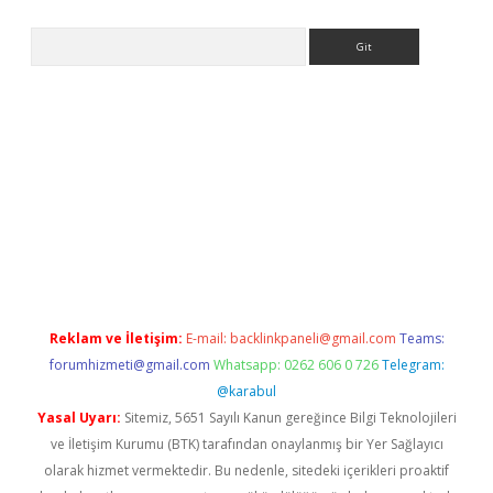
Arama
etci
Reklam ve İletişim:
E-mail:
backlinkpaneli@gmail.com
Teams:
forumhizmeti@gmail.com
Whatsapp: 0262 606 0 726
Telegram:
@karabul
Yasal Uyarı:
Sitemiz, 5651 Sayılı Kanun gereğince Bilgi Teknolojileri
ve İletişim Kurumu (BTK) tarafından onaylanmış bir Yer Sağlayıcı
olarak hizmet vermektedir. Bu nedenle, sitedeki içerikleri proaktif