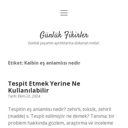
menüyü
Anasayfa
aç
Gizlilik Politikası
Günlük Fikirler
Yasal Uyarı
Günlük yaşamın ayrıntılarına dokunan notlar.
Hakkımızda
Etiket:
Kalbin eş anlamlısı nedir
Tespit Etmek Yerine Ne
Kullanılabilir
Tarih: Ekim 22, 2024
Tespitin eş anlamlısı nedir? zehirli, toksik, zehirli
(madde) s. Tespit edilmiştir ne demek? Tanıma; bir
problem hakkında gözlem, araştırma ve inceleme