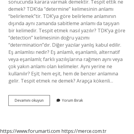
sonucunda karara varmak demektir. Tespit ettik ne
demek? TDK’da “determine” kelimesinin anlamı
“belirlemek”tir. TDK’ya göre belirleme anlamının
dışında aynı zamanda sabitleme anlamı da taşıyan
bir kelimedir. Tespit etmek nasıl yazılır? TDK’ya göre
“detection” kelimesinin doğru yazımı
“determination”dır. Diğer yazılar yanlış kabul edilir.
Eş anlamlısı nedir? Eş anlamlı, eşanlamlı, alternatif
veya eşanlamlı; farklı yazılışlarına rağmen aynı veya
çok yakın anlamı olan kelimeler. Aynı yerine ne
kullanılır? Eşit; hem eşit, hem de benzer anlamına
gelir. Tespit etmek ne demek? Arapça kökenli…
Tespit
Devamını okuyun
Yorum Bırak
Etmek
Yerine
Ne
Kullanılabilir
https://www.forumarti.com
https://merce.com.tr