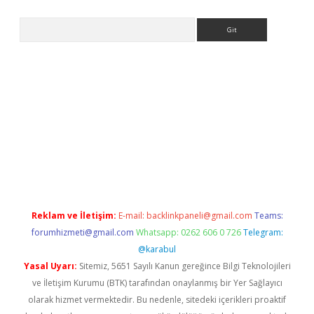
Arama
etci
Reklam ve İletişim:
E-mail:
backlinkpaneli@gmail.com
Teams:
forumhizmeti@gmail.com
Whatsapp: 0262 606 0 726
Telegram:
@karabul
Yasal Uyarı:
Sitemiz, 5651 Sayılı Kanun gereğince Bilgi Teknolojileri
ve İletişim Kurumu (BTK) tarafından onaylanmış bir Yer Sağlayıcı
olarak hizmet vermektedir. Bu nedenle, sitedeki içerikleri proaktif