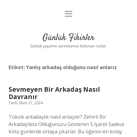
menüyü
Anasayfa
aç
Gizlilik Politikası
Günlük Fikirler
Yasal Uyarı
Günlük yaşamın ayrıntılarına dokunan notlar.
Hakkımızda
Etiket:
Yanlış arkadaş olduğunu nasıl anlarız
Sevmeyen Bir Arkadaş Nasıl
Davranır
Tarih: Ekim 27, 2024
Toksik arkadaşlık nasıl anlaşılır? Zehirli Bir
Arkadaşlıkta Olduğunuzu Gösteren 5 İşaret Sadece
kötü günlerde ortaya çıkarlar. Bu öğenin en kolay