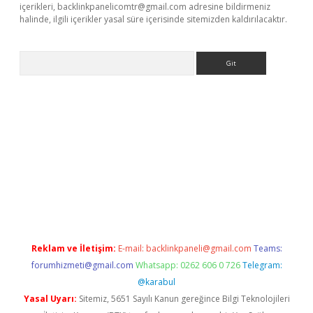
içerikleri,
backlinkpanelicomtr@gmail.com
adresine bildirmeniz
halinde, ilgili içerikler yasal süre içerisinde sitemizden kaldırılacaktır.
Arama
etci
Reklam ve İletişim:
E-mail:
backlinkpaneli@gmail.com
Teams:
forumhizmeti@gmail.com
Whatsapp: 0262 606 0 726
Telegram:
@karabul
Yasal Uyarı:
Sitemiz, 5651 Sayılı Kanun gereğince Bilgi Teknolojileri