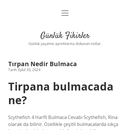
menüyü
Anasayfa
aç
Gizlilik Politikası
Günlük Fikirler
Yasal Uyarı
Günlük yaşamın ayrıntılarına dokunan notlar.
Hakkımızda
Tırpan Nedir Bulmaca
Tarih: Eylül 30, 2024
Tirpana bulmacada
ne?
Scythefish 4 Harfli Bulmaca Cevabı Scythefish, Rina
olarak da bilinir. Özellikle çeşitli bulmacalarda sıkça