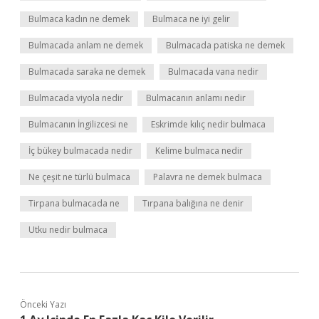
Bulmaca kadın ne demek
Bulmaca ne iyi gelir
Bulmacada anlam ne demek
Bulmacada patiska ne demek
Bulmacada saraka ne demek
Bulmacada vana nedir
Bulmacada viyola nedir
Bulmacanın anlamı nedir
Bulmacanın İngilizcesi ne
Eskrimde kılıç nedir bulmaca
İç bükey bulmacada nedir
Kelime bulmaca nedir
Ne çeşit ne türlü bulmaca
Palavra ne demek bulmaca
Tirpana bulmacada ne
Tırpana balığına ne denir
Utku nedir bulmaca
Önceki Yazı