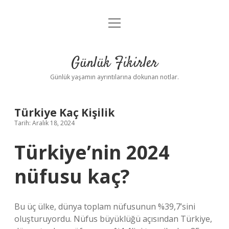
menüyü
Anasayfa
aç
Gizlilik Politikası
Günlük Fikirler
Yasal Uyarı
Günlük yaşamın ayrıntılarına dokunan notlar.
Hakkımızda
Türkiye Kaç Kişilik
Tarih: Aralık 18, 2024
Türkiye’nin 2024
nüfusu kaç?
Bu üç ülke, dünya toplam nüfusunun %39,7’sini
oluşturuyordu. Nüfus büyüklüğü açısından Türkiye,