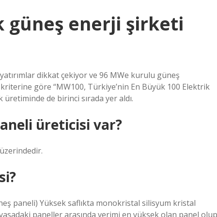
 güneş enerji şirketi
ı yatırımlar dikkat çekiyor ve 96 MWe kurulu güneş
üç kriterine göre “MW100, Türkiye’nin En Büyük 100 Elektrik
ik üretiminde de birinci sırada yer aldı.
neli üreticisi var?
 üzerindedir.
si?
ş paneli) Yüksek saflıkta monokristal silisyum kristal
yasadaki paneller arasında verimi en yüksek olan panel olu