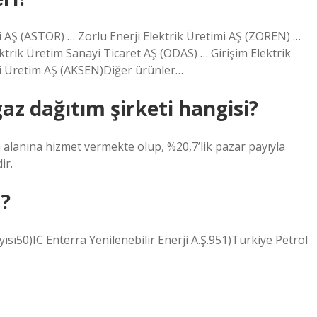
rji AŞ (ASTOR) … Zorlu Enerji Elektrik Üretimi AŞ (ZOREN) …
ektrik Üretim Sanayi Ticaret AŞ (ODAS) … Girişim Elektrik
i Üretim AŞ (AKSEN)Diğer ürünler…
az dağıtım şirketi hangisi?
 alanına hizmet vermekte olup, %20,7’lik pazar payıyla
ir.
a?
ayısı50)IC Enterra Yenilenebilir Enerji A.Ş.951)Türkiye Petrol