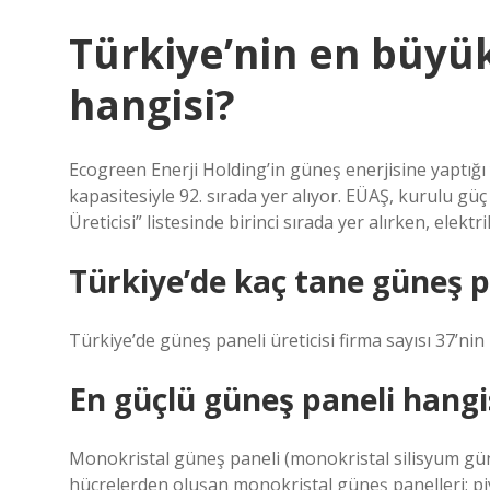
Türkiye’nin en büyük
hangisi?
Ecogreen Enerji Holding’in güneş enerjisine yaptığ
kapasitesiyle 92. sırada yer alıyor. EÜAŞ, kurulu g
Üreticisi” listesinde birinci sırada yer alırken, elektr
Türkiye’de kaç tane güneş pa
Türkiye’de güneş paneli üreticisi firma sayısı 37’nin
En güçlü güneş paneli hangi
Monokristal güneş paneli (monokristal silisyum güne
hücrelerden oluşan monokristal güneş panelleri; pi