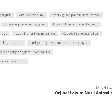
alıştırır
Alfa Solar yerli mi
Arçelik güneş panelini kim üretiyor
En iyi enerji hisseleri hangileri
En verimli güneş paneli kaç watt
sırada
İzdemir enerji kaçıncı sırada
Kaç çeşit güneş paneli var
e kaçıncı sırada
Türkiyede güneş paneli nerede üretiliyor
yük doğalgaz dağıtım şirketi hangisi
paneli üretiyor mu
Sonraki Yaz
Orjinal Lokum Nasıl Anlaşılı