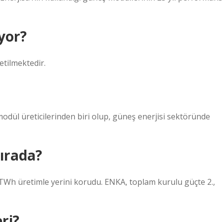
yor?
etilmektedir.
modül üreticilerinden biri olup, güneş enerjisi sektöründe
sırada?
1 TWh üretimle yerini korudu. ENKA, toplam kurulu güçte 2.,
eri?