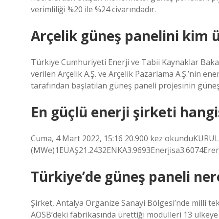
verimliliği %20 ile %24 civarındadır.
Arçelik güneş panelini kim 
Türkiye Cumhuriyeti Enerji ve Tabii Kaynaklar Bakanl
verilen Arçelik A.Ş. ve Arçelik Pazarlama A.Ş.’nin en
tarafından başlatılan güneş paneli projesinin güneş
En güçlü enerji şirketi hangi
Cuma, 4 Mart 2022, 15:16 20.900 kez okunduKUR
(MWe)1EÜAŞ21.2432ENKA3.9693Enerjisa3.6074Eren 
Türkiye’de güneş paneli ner
Şirket, Antalya Organize Sanayi Bölgesi’nde milli tek
AOSB’deki fabrikasında ürettiği modülleri 13 ülkeye 