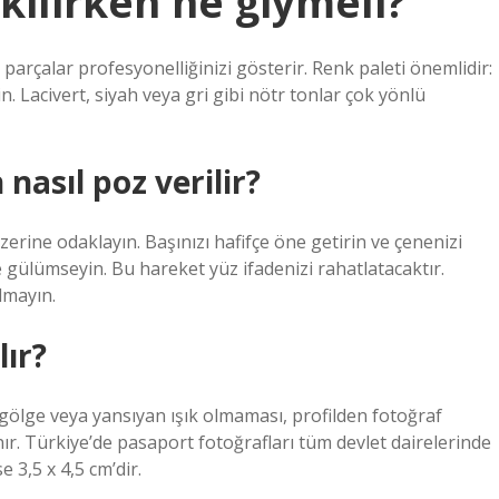
kilirken ne giymeli?
 parçalar profesyonelliğinizi gösterir. Renk paleti önemlidir:
n. Lacivert, siyah veya gri gibi nötr tonlar çok yönlü
 nasıl poz verilir?
erine odaklayın. Başınızı hafifçe öne getirin ve çenenizi
e gülümseyin. Bu hareket yüz ifadenizi rahatlatacaktır.
lmayın.
lır?
ölge veya yansıyan ışık olmaması, profilden fotoğraf
nır. Türkiye’de pasaport fotoğrafları tüm devlet dairelerinde
 3,5 x 4,5 cm’dir.