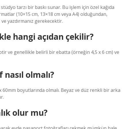
 stüdyo tarzı bir baskı sunar. Bu işlem için özel kağıda
 formatlar (10×15 cm, 13×18 cm veya A4) olduğundan,
z ve yazdırmanız gerekecektir.
kle hangi açıdan çekilir?
ir ve genellikle belirli bir ebatta (örneğin 4,5 x 6 cm) ve
f nasıl olmalı?
 x 60mm boyutlarında olmalı. Beyaz ve düz renkli bir arka
r.
lık olur mu?
anarak evde pasaport fotoğrafları çekmek mümkün hale