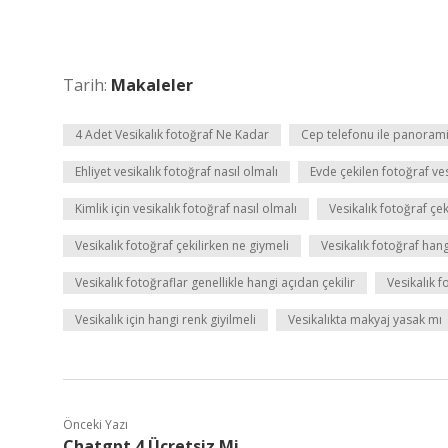
Tarih:
Makaleler
4 Adet Vesikalık fotoğraf Ne Kadar
Cep telefonu ile panoramik
Ehliyet vesikalık fotoğraf nasıl olmalı
Evde çekilen fotoğraf ve
Kimlik için vesikalık fotoğraf nasıl olmalı
Vesikalık fotoğraf çek
Vesikalık fotoğraf çekilirken ne giymeli
Vesikalık fotoğraf hang
Vesikalık fotoğraflar genellikle hangi açıdan çekilir
Vesikalık f
Vesikalık için hangi renk giyilmeli
Vesikalıkta makyaj yasak mı
Önceki Yazı
Chatgpt 4 Ücretsiz Mi