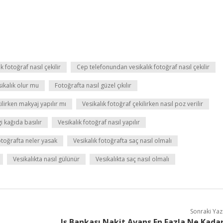
 fotoğraf nasıl çekilir
Cep telefonundan vesikalık fotoğraf nasıl çekilir
sikalık olur mu
Fotoğrafta nasıl güzel çıkılır
ilirken makyaj yapılır mı
Vesikalık fotoğraf çekilirken nasıl poz verilir
i kağıda basılır
Vesikalık fotoğraf nasıl yapılır
otoğrafta neler yasak
Vesikalık fotoğrafta saç nasıl olmalı
Vesikalıkta nasıl gülünür
Vesikalıkta saç nasıl olmalı
Sonraki Yaz
Iş Bankası Nakit Avans En Fazla Ne Kada