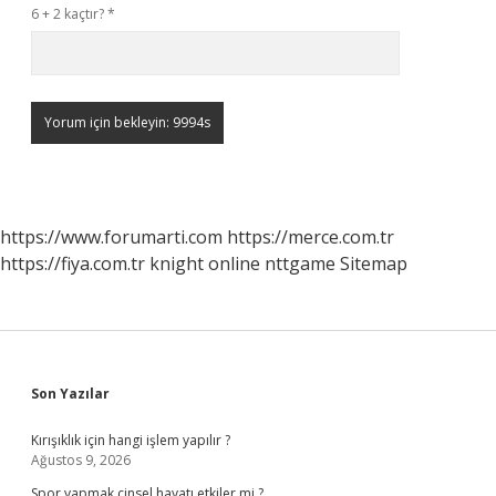
6 + 2 kaçtır?
*
https://www.forumarti.com
https://merce.com.tr
https://fiya.com.tr
knight online
nttgame
Sitemap
Sidebar
Son Yazılar
Kırışıklık için hangi işlem yapılır ?
Ağustos 9, 2026
Spor yapmak cinsel hayatı etkiler mi ?