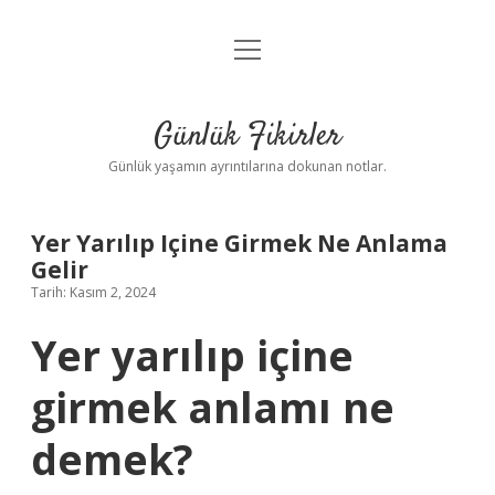
menüyü
Anasayfa
aç
Gizlilik Politikası
Günlük Fikirler
Yasal Uyarı
Günlük yaşamın ayrıntılarına dokunan notlar.
Hakkımızda
Yer Yarılıp Içine Girmek Ne Anlama
Gelir
Tarih: Kasım 2, 2024
Yer yarılıp içine
girmek anlamı ne
demek?