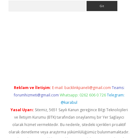
Arama
tci
Reklam ve İletişim:
E-mail:
backlinkpaneli@gmail.com
Teams:
forumhizmeti@gmail.com
Whatsapp: 0262 606 0 726
Telegram:
@karabul
Yasal Uyarı:
Sitemiz, 5651 Sayılı Kanun gereğince Bilgi Teknolojileri
ve İletişim Kurumu (BTK) tarafından onaylanmış bir Yer Sağlayıcı
olarak hizmet vermektedir. Bu nedenle, sitedeki içerikleri proaktif
olarak denetleme veya araştırma yükümlülüğümüz bulunmamaktadır.