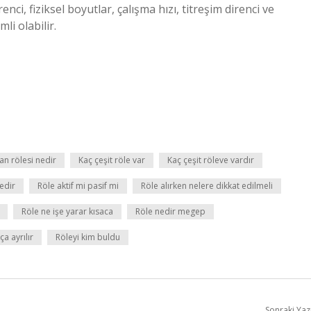
renci, fiziksel boyutlar, çalışma hızı, titreşim direnci ve
i olabilir.
an rölesi nedir
Kaç çeşit röle var
Kaç çeşit röleve vardır
edir
Röle aktif mi pasif mi
Röle alırken nelere dikkat edilmeli
Röle ne işe yarar kısaca
Röle nedir megep
ça ayrılır
Röleyi kim buldu
Sonraki Yaz