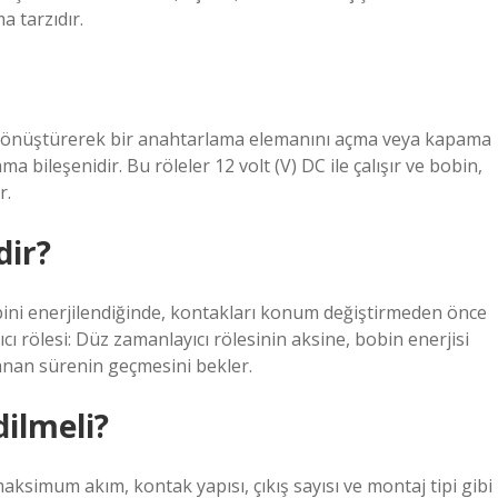
a tarzıdır.
re dönüştürerek bir anahtarlama elemanını açma veya kapama
 bileşenidir. Bu röleler 12 volt (V) DC ile çalışır ve bobin,
r.
dir?
obini enerjilendiğinde, kontakları konum değiştirmeden önce
 rölesi: Düz zamanlayıcı rölesinin aksine, bobin enerjisi
nan sürenin geçmesini bekler.
dilmeli?
 maksimum akım, kontak yapısı, çıkış sayısı ve montaj tipi gibi