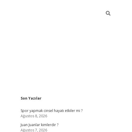
Sidebar
Son Yazılar
betci
Spor yapmak cinsel hayatı etkiler mi ?
Ağustos 8, 2026
Juan Juanlar kimlerdir ?
Ağustos 7, 2026