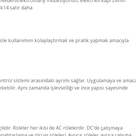
deniElektromany indüksiyonun, elektrikli kapı zilinin
ik14 satır daha
 röle kullanımını kolaylaştırmak ve pratik yapmak amacıyla
 kontrol sistemi arasındaki ayrımı sağlar. Uygulamaya ve amac
ekebilir. Aynı zamanda işlevselliği ve ince yapısı sayesinde
idir. Röleler her ikisi de AC rölelerdir. DC’de çalışmaya
anahtarlama ve ölçüm röleleri. Ayrıca; röleler ayrıca çalışma