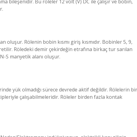
 bileşenidir. Bu röleler 12 volt (V) DC ile çalışır ve bobin,
r.
n oluşur. Rölenin bobin kısmı giriş kısmıdır. Bobinler 5, 9,
retilir. Röledeki demir çekirdeğin etrafına birkaç tur sarılan
 N-S manyetik alanı oluşur.
inde yük olmadığı sürece devrede aktif değildir. Rölelerin bi
pleriyle çalışabilmeleridir. Röleler birden fazla kontak