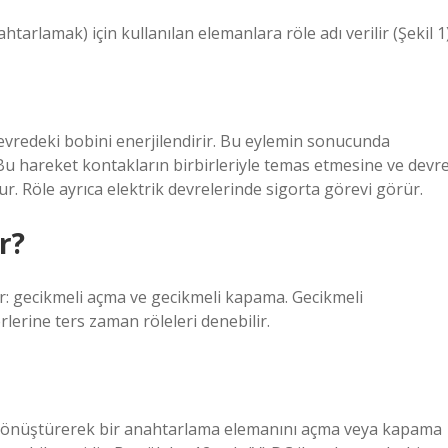
htarlamak) için kullanılan elemanlara röle adı verilir (Şekil 1)
devredeki bobini enerjilendirir. Bu eylemin sonucunda
Bu hareket kontakların birbirleriyle temas etmesine ve devr
ur. Röle ayrıca elektrik devrelerinde sigorta görevi görür.
r?
dır: gecikmeli açma ve gecikmeli kapama. Gecikmeli
lerine ters zaman röleleri denebilir.
re dönüştürerek bir anahtarlama elemanını açma veya kapama