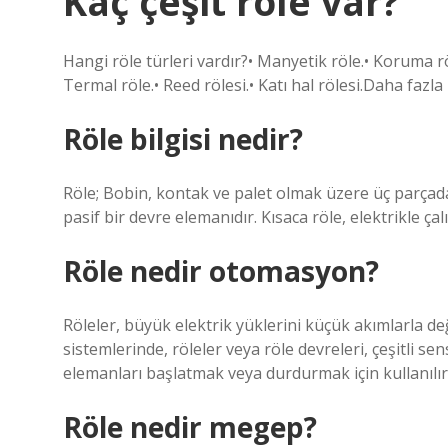
Kaç çeşit röle var?
Hangi röle türleri vardır?• Manyetik röle.• Koruma röl
Termal röle.• Reed rölesi.• Katı hal rölesi.Daha faz
Röle bilgisi nedir?
Röle; Bobin, kontak ve palet olmak üzere üç parçada
pasif bir devre elemanıdır. Kısaca röle, elektrikle ç
Röle nedir otomasyon?
Röleler, büyük elektrik yüklerini küçük akımlarla değ
sistemlerinde, röleler veya röle devreleri, çeşitli s
elemanları başlatmak veya durdurmak için kullanılır
Röle nedir megep?