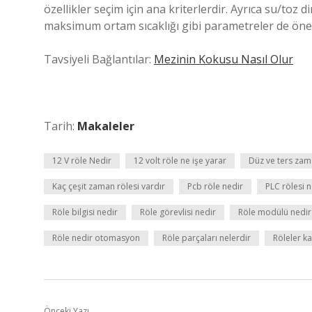
özellikler seçim için ana kriterlerdir. Ayrıca su/toz di
maksimum ortam sıcaklığı gibi parametreler de öneml
Tavsiyeli Bağlantılar:
Mezinin Kokusu Nasıl Olur
Tarih:
Makaleler
12 V röle Nedir
12 volt röle ne işe yarar
Düz ve ters zam
Kaç çeşit zaman rölesi vardır
Pcb röle nedir
PLC rölesi n
Röle bilgisi nedir
Röle görevlisi nedir
Röle modülü nedir
Röle nedir otomasyon
Röle parçaları nelerdir
Röleler ka
Önceki Yazı