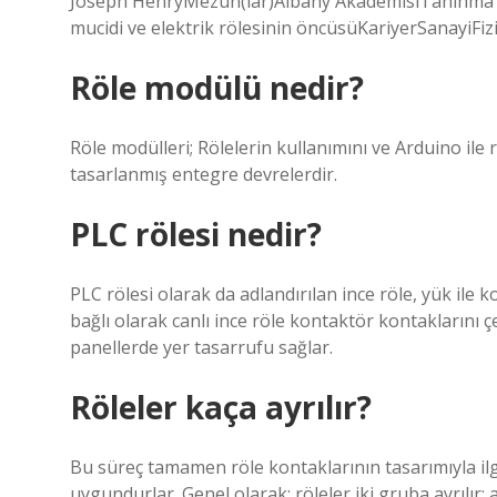
Joseph HenryMezun(lar)Albany AkademisiTanınma Ne
mucidi ve elektrik rölesinin öncüsüKariyerSanayiFiz
Röle modülü nedir?
Röle modülleri; Rölelerin kullanımını ve Arduino ile
tasarlanmış entegre devrelerdir.
PLC rölesi nedir?
PLC rölesi olarak da adlandırılan ince röle, yük ile
bağlı olarak canlı ince röle kontaktör kontaklarını ç
panellerde yer tasarrufu sağlar.
Röleler kaça ayrılır?
Bu süreç tamamen röle kontaklarının tasarımıyla ilgil
uygundurlar. Genel olarak; röleler iki gruba ayrılır: 